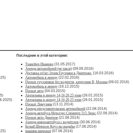
Последние в этой категории:
Трансфер Иваново
(31.05.2017)
Аренда автомобилей (не такси)
(09.09.2016)
Доставка от1кг-5тонн.Грузчики в Дмитрове.
(16.03.2016)
025)
Автомобиль в аренду
(22.02.2016)
Прокат грузовиков без водителя, категория В, Москва
(09.02.2016)
Автомобиль в аренду
(16.12.2015)
Прокат авто
(04.03.2015)
5)
Автокраны в аренду 14,16,20,25 тонн
(26.01.2015)
6.2025)
Автокраны в аренду 14,16,20,25 тонн
(26.01.2015)
Прокат Лимузина
(13.11.2014)
Аренда представительских автомобилей
(22.08.2014)
Аренда автобуса Мерседес Спринтер 515 Люкс
(22.08.2014)
Прокат авто Дмитров
(21.08.2014)
Аренда микроавтобуса с водителем
(30.06.2014)
Белый Шевроле Круз на свадьбы
(17.06.2014)
025)
машина напрокат
(07.06.2014)