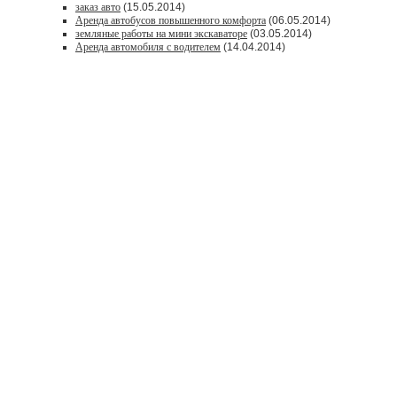
заказ авто
(15.05.2014)
Аренда автобусов повышенного комфорта
(06.05.2014)
земляные работы на мини экскаваторе
(03.05.2014)
Аренда автомобиля с водителем
(14.04.2014)