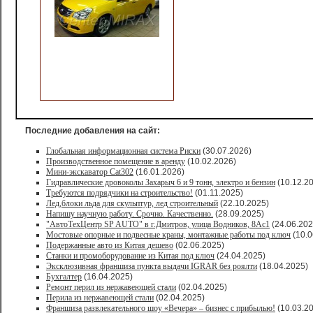
Последние добавления на сайт:
Глобальная информационная система Риски
(30.07.2026)
Производственное помещение в аренду
(10.02.2026)
Мини-экскаватор Cat302
(16.01.2026)
Гидравлические дровоколы Захарыч 6 и 9 тонн, электро и бензин
(10.12.2
Требуются подрядчики на строительство!
(01.11.2025)
Лед,блоки льда для скульптур, лед строительный
(22.10.2025)
Напишу научную работу. Срочно. Качественно.
(28.09.2025)
"АвтоТехЦентр SP AUTO" в г.Дмитров, улица Водников, 8Ас1
(24.06.202
Мостовые опорные и подвесные краны, монтажные работы под ключ
(10.0
Подержанные авто из Китая дешево
(02.06.2025)
Станки и промоборудование из Китая под ключ
(24.04.2025)
Эксклюзивная франшиза пункта выдачи IGRAR без роялти
(18.04.2025)
Бухгалтер
(16.04.2025)
Ремонт перил из нержавеющей стали
(02.04.2025)
Перила из нержавеющей стали
(02.04.2025)
Франшиза развлекательного шоу «Вечера» – бизнес с прибылью!
(10.03.2