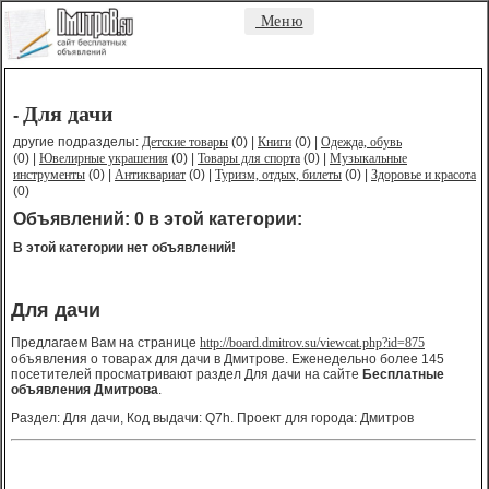
Меню
Для дачи
-
другие подразделы:
Детские товары
(0) |
Книги
(0) |
Одежда, обувь
(0) |
Ювелирные украшения
(0) |
Товары для спорта
(0) |
Музыкальные
инструменты
(0) |
Антиквариат
(0) |
Туризм, отдых, билеты
(0) |
Здоровье и красота
(0)
Объявлений: 0 в этой категории:
В этой категории нет объявлений!
Для дачи
Предлагаем Вам на странице
http://board.dmitrov.su/viewcat.php?id=875
объявления о товарах для дачи в Дмитрове. Еженедельно более 145
посетителей просматривают раздел Для дачи на сайте
Бесплатные
объявления Дмитрова
.
Раздел: Для дачи, Код выдачи: Q7h. Проект для города: Дмитров