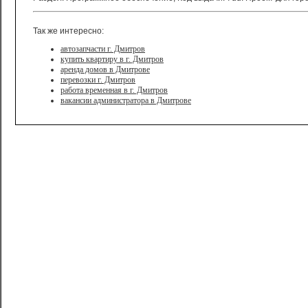
Так же интересно:
автозапчасти г. Дмитров
купить квартиру в г. Дмитров
аренда домов в Дмитрове
перевозки г. Дмитров
работа временная в г. Дмитров
вакансии администратора в Дмитрове