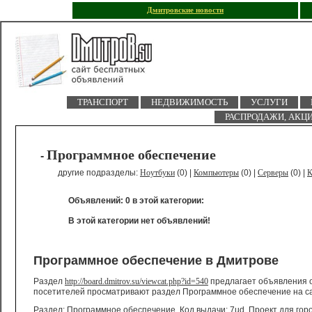
Дмитровские новости
ТРАНСПОРТ
НЕДВИЖИМОСТЬ
УСЛУГИ
РАСПРОДАЖИ, АКЦ
Программное обеспечение
-
другие подразделы:
Ноутбуки
(0) |
Компьютеры
(0) |
Серверы
(0) |
К
Объявлений: 0 в этой категории:
В этой категории нет объявлений!
Программное обеспечение в Дмитрове
Раздел
http://board.dmitrov.su/viewcat.php?id=540
предлагает объявления о
посетителей просматривают раздел Программное обеспечение на с
Раздел: Программное обеспечение, Код выдачи: 7ud. Проект для гор