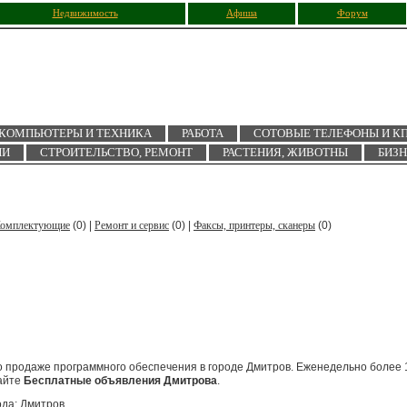
Недвижимость
Афиша
Форум
КОМПЬЮТЕРЫ И ТЕХНИКА
РАБОТА
СОТОВЫЕ ТЕЛЕФОНЫ И К
ИИ
СТРОИТЕЛЬСТВО, РЕМОНТ
РАСТЕНИЯ, ЖИВОТНЫ
БИЗ
омплектующие
(0) |
Ремонт и сервис
(0) |
Факсы, принтеры, сканеры
(0)
 продаже программного обеспечения в городе Дмитров. Еженедельно более 
айте
Бесплатные объявления Дмитрова
.
ода: Дмитров