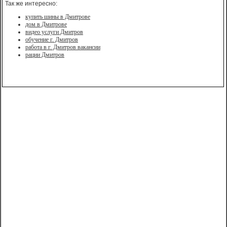
Так же интересно:
купить шины в Дмитрове
дом в Дмитрове
видео услуги Дмитров
обучение г. Дмитров
работа в г. Дмитров вакансии
рации Дмитров