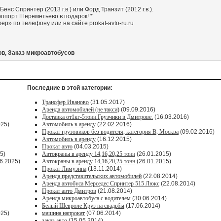
нс Спринтер (2013 г.в.) или Форд Транзит (2012 г.в.).
опорт Шереметьево в подарок! *
» по телефону или на сайте prokat-avto-ru.ru
ов, Заказ микроавтобусов
Последние в этой категории:
Трансфер Иваново
(31.05.2017)
Аренда автомобилей (не такси)
(09.09.2016)
Доставка от1кг-5тонн.Грузчики в Дмитрове.
(16.03.2016)
025)
Автомобиль в аренду
(22.02.2016)
Прокат грузовиков без водителя, категория В, Москва
(09.02.2016)
Автомобиль в аренду
(16.12.2015)
Прокат авто
(04.03.2015)
5)
Автокраны в аренду 14,16,20,25 тонн
(26.01.2015)
6.2025)
Автокраны в аренду 14,16,20,25 тонн
(26.01.2015)
Прокат Лимузина
(13.11.2014)
Аренда представительских автомобилей
(22.08.2014)
Аренда автобуса Мерседес Спринтер 515 Люкс
(22.08.2014)
Прокат авто Дмитров
(21.08.2014)
Аренда микроавтобуса с водителем
(30.06.2014)
Белый Шевроле Круз на свадьбы
(17.06.2014)
025)
машина напрокат
(07.06.2014)
заказ авто
(15.05.2014)