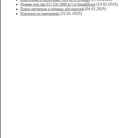
Цепная таль тип ST (250-5000 кг) от КранШталь
(14.02.2025)
Поиск партнеров и оптовых покупателей
(04.02.2025)
Репетитор по математике
(22.01.2025)