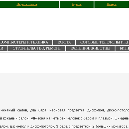
Недвижимость
Афиша
Форум
КОМПЬЮТЕРЫ И ТЕХНИКА
РАБОТА
СОТОВЫЕ ТЕЛЕФОНЫ И К
ИИ
СТРОИТЕЛЬСТВО, РЕМОНТ
РАСТЕНИЯ, ЖИВОТНЫ
БИЗ
 кожаный салон, два бара, неоновая подсветка, диско-пол, диско-потоло
ный кожаный салон, VIP-зона на четырех человек с баром и плазмой, шикарн
алон, диско-пол и диско-потолок, 3 бара с подсветкой; 2 больших монитора,