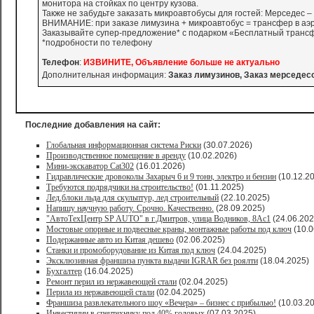
монитора на стойках по центру кузова.
Также не забудьте заказать микроавтобусы для гостей: Мерседес – Бе
ВНИМАНИЕ: при заказе лимузина + микроавтобус = трансфер в аэр
Заказывайте супер-предложение* с подарком «Бесплатный трансфер
*подробности по телефону
Телефон
:
ИЗВИНИТЕ, Объявление больше не актуально
Дополнительная информация:
Заказ лимузинов, Заказ мерседес
Последние добавления на сайт:
Глобальная информационная система Риски
(30.07.2026)
Производственное помещение в аренду
(10.02.2026)
Мини-экскаватор Cat302
(16.01.2026)
Гидравлические дровоколы Захарыч 6 и 9 тонн, электро и бензин
(10.12.2
Требуются подрядчики на строительство!
(01.11.2025)
Лед,блоки льда для скульптур, лед строительный
(22.10.2025)
Напишу научную работу. Срочно. Качественно.
(28.09.2025)
"АвтоТехЦентр SP AUTO" в г.Дмитров, улица Водников, 8Ас1
(24.06.202
Мостовые опорные и подвесные краны, монтажные работы под ключ
(10.0
Подержанные авто из Китая дешево
(02.06.2025)
Станки и промоборудование из Китая под ключ
(24.04.2025)
Эксклюзивная франшиза пункта выдачи IGRAR без роялти
(18.04.2025)
Бухгалтер
(16.04.2025)
Ремонт перил из нержавеющей стали
(02.04.2025)
Перила из нержавеющей стали
(02.04.2025)
Франшиза развлекательного шоу «Вечера» – бизнес с прибылью!
(10.03.2
Инвестиции в спецтехнику под 40% годовых
(07.03.2025)