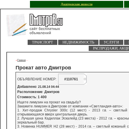
Дмитровские новости
ТРАНСПОРТ
НЕДВИЖИМОСТЬ
УСЛУГИ
РАСПРОДАЖИ, АКЦ
Главная
->
-
-
Прокат авто Дмитров
ОБЪЯВЛЕНИЕ НОМЕР:
#110761
Добавлено
:
21.08.14 04:44
Расположение
:
Дмитров
Стоимость
:
1 400
Ищете лимузин на прокат на свадьбу?
Закажите лимузин в Дмитрове от компании «Светландия-авто»:
1. Хит-продаж Chrysler 300c (12 мест) - 2013 г.в. – светлый
открывающаяся вверх центральная дверь.
2. Лучшая цена Кадиллак Эскалейд (23 места) - 2012 г.в. – крас
зеркальный бар.
3. Новинка HUMMER Н2 (28 мест) - 2014 г.в. – светлый кожаный с