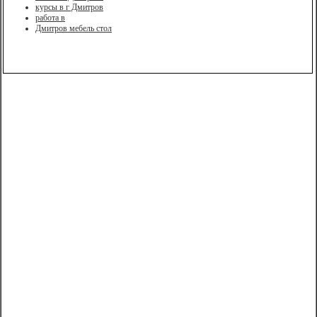
курсы в г Дмитров
работа в
Дмитров мебель стол