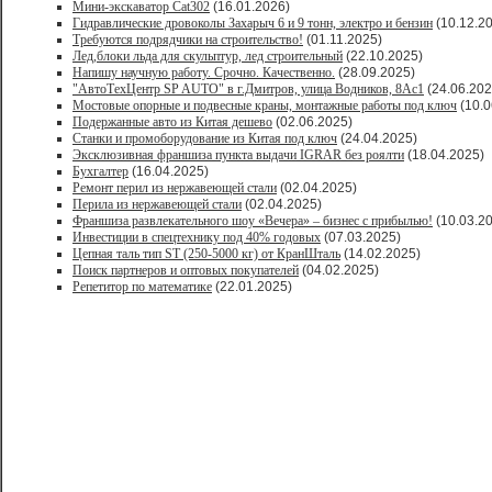
Мини-экскаватор Cat302
(16.01.2026)
Гидравлические дровоколы Захарыч 6 и 9 тонн, электро и бензин
(10.12.2
Требуются подрядчики на строительство!
(01.11.2025)
Лед,блоки льда для скульптур, лед строительный
(22.10.2025)
Напишу научную работу. Срочно. Качественно.
(28.09.2025)
"АвтоТехЦентр SP AUTO" в г.Дмитров, улица Водников, 8Ас1
(24.06.202
Мостовые опорные и подвесные краны, монтажные работы под ключ
(10.0
Подержанные авто из Китая дешево
(02.06.2025)
Станки и промоборудование из Китая под ключ
(24.04.2025)
Эксклюзивная франшиза пункта выдачи IGRAR без роялти
(18.04.2025)
Бухгалтер
(16.04.2025)
Ремонт перил из нержавеющей стали
(02.04.2025)
Перила из нержавеющей стали
(02.04.2025)
Франшиза развлекательного шоу «Вечера» – бизнес с прибылью!
(10.03.2
Инвестиции в спецтехнику под 40% годовых
(07.03.2025)
Цепная таль тип ST (250-5000 кг) от КранШталь
(14.02.2025)
Поиск партнеров и оптовых покупателей
(04.02.2025)
Репетитор по математике
(22.01.2025)