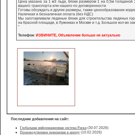
Цена указана за 1 м3 льда, блоки размером 1 на 0,5м толщиной 2
вашего транспорта или нашего по договоренности
Готовы обсуждать и другие размеры, также ценообразование корре
Наличная и безналичная оплата (без НДС)
Мы заготавливали ледяные блоки для строительства ледяных горо
на Красной площади, в Лужниках и Москве и т.д. Большое кол-во зак
"
Телефон
:
ИЗВИНИТЕ, Объявление больше не актуально
Последние добавления на сайт:
Глобальная информационная система Риски
(30.07.2026)
Производственное помещение в аренду
(10.02.2026)