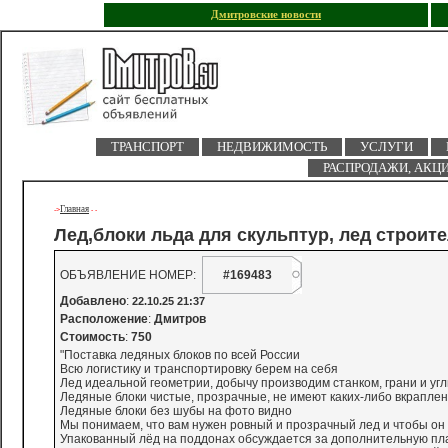
Дмитровские новости
ТРАНСПОРТ
НЕДВИЖИМОСТЬ
УСЛУГИ
РАСПРОДАЖИ, АКЦ
Главная
->
-
-
Лед,блоки льда для скульптур, лед строит
ОБЪЯВЛЕНИЕ НОМЕР:
#169483
Добавлено
:
22.10.25 21:37
Расположение
:
Дмитров
Стоимость
:
750
"Поставка ледяных блоков по всей России
Всю логистику и транспортировку берем на себя
Лед идеальной геометрии, добычу производим станком, грани и уг
Ледяные блоки чистые, прозрачные, не имеют каких-либо вкраплени
Ледяные блоки без шубы на фото видно
Мы понимаем, что вам нужен ровный и прозрачный лед и чтобы он 
Упакованный лёд на поддонах обсуждается за дополнительную пл