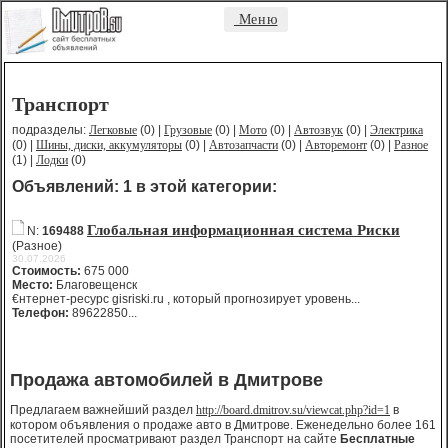
Меню
Транспорт
подразделы:
Легковые
(0) |
Грузовые
(0) |
Мото
(0) |
Автозвук
(0) |
Электрика
(0) |
Шины, диски, аккумуляторы
(0) |
Автозапчасти
(0) |
Авторемонт
(0) |
Разное
(1) |
Лодки
(0)
Объявлений: 1 в этой категории:
Глобальная информационная система Риски
N:
169488
(Разное)
30.07.2026
Стоимость:
675 000
Место:
Благовещенск
€нтернет-ресурс gisriski.ru , который прогнозирует уровень...
Телефон:
89622850...
Продажа автомобилей в Дмитрове
Предлагаем важнейший раздел
http://board.dmitrov.su/viewcat.php?id=1
в
котором объявления о продаже авто в Дмитрове. Еженедельно более 161
посетителей просматривают раздел Транспорт на сайте
Бесплатные