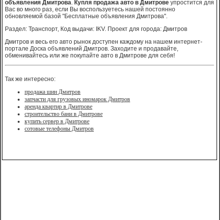
объявления Дмитрова
.
Купля продажа авто в Дмитрове
упростится для
Вас во много раз, если Вы воспользуетесь нашей постоянно
обновляемой базой "Бесплатные объявления Дмитрова".
Раздел: Транспорт, Код выдачи: IKV. Проект для города: Дмитров
Дмитров и весь его авто рынок доступен каждому на нашем интернет-
портале Доска объявлений Дмитров. Заходите и продавайте,
обменивайтесь или же покупайте авто в Дмитрове для себя!
Так же интересно:
продажа шин Дмитров
запчасти для грузовых иномарок Дмитров
аренда квартир в Дмитрове
строительство бани в Дмитрове
купить сервер в Дмитрове
сотовые телефоны Дмитров