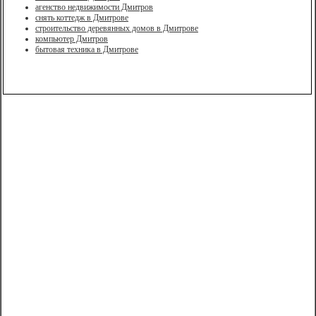
агенство недвижимости Дмитров
снять коттедж в Дмитрове
строительство деревянных домов в Дмитрове
компьютер Дмитров
бытовая техника в Дмитрове