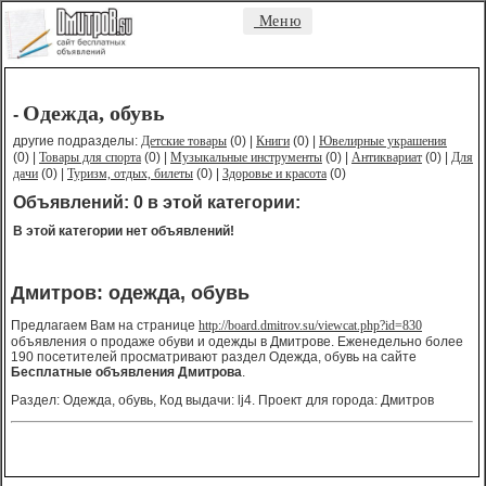
Меню
Одежда, обувь
-
другие подразделы:
Детские товары
(0) |
Книги
(0) |
Ювелирные украшения
(0) |
Товары для спорта
(0) |
Музыкальные инструменты
(0) |
Антиквариат
(0) |
Для
дачи
(0) |
Туризм, отдых, билеты
(0) |
Здоровье и красота
(0)
Объявлений: 0 в этой категории:
В этой категории нет объявлений!
Дмитров: одежда, обувь
Предлагаем Вам на странице
http://board.dmitrov.su/viewcat.php?id=830
объявления о продаже обуви и одежды в Дмитрове. Еженедельно более
190 посетителей просматривают раздел Одежда, обувь на сайте
Бесплатные объявления Дмитрова
.
Раздел: Одежда, обувь, Код выдачи: lj4. Проект для города: Дмитров