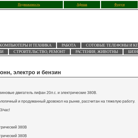
Недвижимость
Афиша
Форум
КОМПЬЮТЕРЫ И ТЕХНИКА
РАБОТА
СОТОВЫЕ ТЕЛЕФОНЫ И К
ИИ
СТРОИТЕЛЬСТВО, РЕМОНТ
РАСТЕНИЯ, ЖИВОТНЫ
БИЗ
онн, электро и бензин
зиновые двигатель лифан 20л.с. и электрические 380В.
логичный и продуманный дровокол на рынке, рассчитан на тяжелую работу.
3/час!
ктрический 380В
ктрический 380В