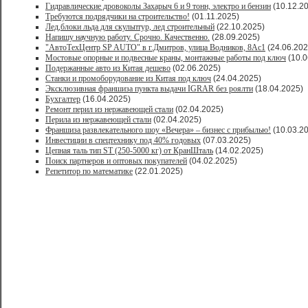
Гидравлические дровоколы Захарыч 6 и 9 тонн, электро и бензин
(10.12.2
Требуются подрядчики на строительство!
(01.11.2025)
Лед,блоки льда для скульптур, лед строительный
(22.10.2025)
Напишу научную работу. Срочно. Качественно.
(28.09.2025)
"АвтоТехЦентр SP AUTO" в г.Дмитров, улица Водников, 8Ас1
(24.06.202
Мостовые опорные и подвесные краны, монтажные работы под ключ
(10.0
Подержанные авто из Китая дешево
(02.06.2025)
Станки и промоборудование из Китая под ключ
(24.04.2025)
Эксклюзивная франшиза пункта выдачи IGRAR без роялти
(18.04.2025)
Бухгалтер
(16.04.2025)
Ремонт перил из нержавеющей стали
(02.04.2025)
Перила из нержавеющей стали
(02.04.2025)
Франшиза развлекательного шоу «Вечера» – бизнес с прибылью!
(10.03.2
Инвестиции в спецтехнику под 40% годовых
(07.03.2025)
Цепная таль тип ST (250-5000 кг) от КранШталь
(14.02.2025)
Поиск партнеров и оптовых покупателей
(04.02.2025)
Репетитор по математике
(22.01.2025)