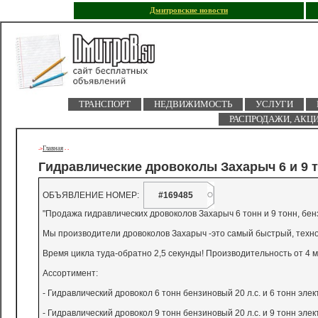
Дмитровские новости
ТРАНСПОРТ
НЕДВИЖИМОСТЬ
УСЛУГИ
РАСПРОДАЖИ, АКЦ
Главная
->
-
-
Гидравлические дровоколы Захарыч 6 и 9 т
ОБЪЯВЛЕНИЕ НОМЕР:
#169485
"Продажа гидравлических дровоколов Захарыч 6 тонн и 9 тонн, бен
Мы производители дровоколов Захарыч -это самый быстрый, техно
Время цикла туда-обратно 2,5 секунды! Производительность от 4 м
Ассортимент:
- Гидравлический дровокол 6 тонн бензиновый 20 л.с. и 6 тонн эле
- Гидравлический дровокол 9 тонн бензиновый 20 л.с. и 9 тонн эле