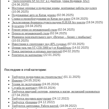
"АвтоТехЦентр SP AUTO" в г.Дмитров, улица Водников, 8Ас1
(24.06.2025)
Мостовые опорные и подвесные краны, монтажные работы под ключ
(10.06.2025)
Подержанные авто из Китая дешево
(02.06.2025)
Станки и промоборудование из Китая под ключ
(24.04.2025)
Эксклюзивная франшиза пункта выдачи IGRAR без роялти
(18.04.2025)
Бухгалтер
(16.04.2025)
Ремонт перил из нержавеющей стали
(02.04.2025)
Перила из нержавеющей стали
(02.04.2025)
Франшиза развлекательного шоу «Вечера» – бизнес с прибылью!
(10.03.2025)
Инвестиции в спецтехнику под 40% годовых
(07.03.2025)
Цепная таль тип ST (250-5000 кг) от КранШталь
(14.02.2025)
Поиск партнеров и оптовых покупателей
(04.02.2025)
Репетитор по математике
(22.01.2025)
Последние в этой категории:
Требуются подрядчики на строительство!
(01.11.2025)
Инженер
(24.05.2024)
Техник по эксплуатации
(24.05.2024)
Служба по контракту
(08.03.2024)
Требуется пишущий эзотерик, новичок в магии, желающий развиваться
(27.04.2023)
Требуется продавец-консультант
(24.12.2022)
Требуется уборщица
(24.12.2022)
Требуются сантехники. Работа вахтой.
(18.09.2022)