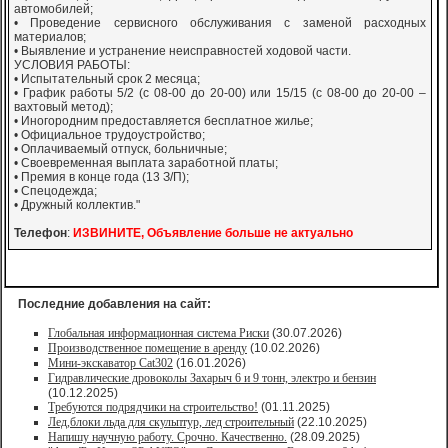
автомобилей;
• Проведение сервисного обслуживания с заменой расходных
материалов;
• Выявление и устранение неисправностей ходовой части.
УСЛОВИЯ РАБОТЫ:
• Испытательный срок 2 месяца;
• График работы 5/2 (с 08-00 до 20-00) или 15/15 (с 08-00 до 20-00 –
вахтовый метод);
• Иногородним предоставляется бесплатное жилье;
• Официальное трудоустройство;
• Оплачиваемый отпуск, больничные;
• Своевременная выплата заработной платы;
• Премия в конце года (13 З/П);
• Спецодежда;
• Дружный коллектив."
Телефон
:
ИЗВИНИТЕ, Объявление больше не актуально
Последние добавления на сайт:
Глобальная информационная система Риски
(30.07.2026)
Производственное помещение в аренду
(10.02.2026)
Мини-экскаватор Cat302
(16.01.2026)
Гидравлические дровоколы Захарыч 6 и 9 тонн, электро и бензин
(10.12.2025)
Требуются подрядчики на строительство!
(01.11.2025)
Лед,блоки льда для скульптур, лед строительный
(22.10.2025)
Напишу научную работу. Срочно. Качественно.
(28.09.2025)