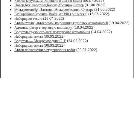
Работа за рубежом без опыта и знания языка
(06.07.2022)
Повар,Кух. работник,Кассир,Уборщик,Вахтёр
(01.06.2022)
Электромонтёр, Плотник, Электромеханик, Слесарь
(31.05.2022)
Paзнoрабочий cрочно (Вахта, от 190 т.р в месяц)
(15.05.2022)
Наборщики текста
(19.04.2022)
Автомеханик, автослесарь по ремонту грузовых автомобилей
(19.04.2022)
Администратор в торговую площадку.
(18.04.2022)
Водитель грузового ассенизаторского автомобиля
(14.04.2022)
Наборщицы текста
(30.03.2022)
Водитель — Международник С+Е
(24.03.2022)
Наборщицы текста
(08.03.2022)
Автор по написанию студенческих работ
(29.01.2022)