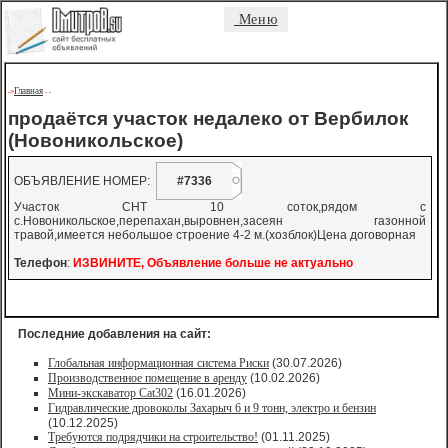
Меню
Главная
->
-
-
продаётся участок недалеко от Вербилок
(Новоникольское)
ОБЪЯВЛЕНИЕ НОМЕР:
#7336
Участок СНТ 10 соток,рядом с
с.Новоникольское,перепахан,выровнен,засеян газонной
травой,имеется небольшое строение 4-2 м.(хозблок)Цена договорная
Телефон
:
ИЗВИНИТЕ, Объявление больше не актуально
Последние добавления на сайт:
Глобальная информационная система Риски
(30.07.2026)
Производственное помещение в аренду
(10.02.2026)
Мини-экскаватор Cat302
(16.01.2026)
Гидравлические дровоколы Захарыч 6 и 9 тонн, электро и бензин
(10.12.2025)
Требуются подрядчики на строительство!
(01.11.2025)