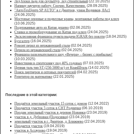
Лед,блоки льда для скульптур, лед строительный
(22.10.2025)
Напишу научную работу. Срочно. Качественно.
(28.09.2025)
"АвтоТехЦентр SP AUTO" в г.Дмитров, улица Водников, 8Ас1
(24.06.2025)
Мостовые опорные и подвесные краны, монтажные работы под ключ
(10.06.2025)
Подержанные авто из Китая дешево
(02.06.2025)
Станки и промоборудование из Китая под ключ
(24.04.2025)
Эксклюзивная франшиза пункта выдачи IGRAR без роялти
(18.04.2025)
Бухгалтер
(16.04.2025)
Ремонт перил из нержавеющей стали
(02.04.2025)
Перила из нержавеющей стали
(02.04.2025)
Франшиза развлекательного шоу «Вечера» – бизнес с прибылью!
(10.03.2025)
Инвестиции в спецтехнику под 40% годовых
(07.03.2025)
Цепная таль тип ST (250-5000 кг) от КранШталь
(14.02.2025)
Поиск партнеров и оптовых покупателей
(04.02.2025)
Репетитор по математике
(22.01.2025)
Последние в этой категории:
Продаётся земельный участок 15 соток с домом
(12.04.2022)
Продается участок 5 соток в СНТ Роднички
(06.10.2019)
Продам земельный участок в деревне Новинки
(23.04.2019)
участок в д. Дубровки (Подосинки)
(23.04.2019)
земельный участок в г. Дмитров, д. Ближнево
(22.04.2019)
Продается участок
(19.04.2019)
участок в Ассаурово
(19.04.2019)