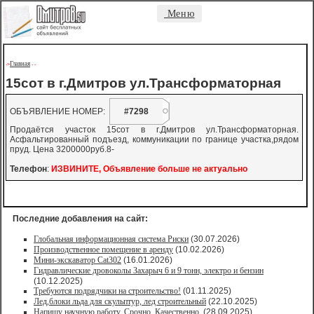
Меню
Главная
->
-
-
15сот в г.Дмитров ул.Трансформаторная
ОБЪЯВЛЕНИЕ НОМЕР:
#7298
Продаётся участок 15сот в г.Дмитров ул.Трансформаторная.
Асфальтированный подъезд, коммуникации по границе участка,рядом
пруд. Цена 3200000руб.8-
Телефон
:
ИЗВИНИТЕ, Объявление больше не актуально
Последние добавления на сайт:
Глобальная информационная система Риски
(30.07.2026)
Производственное помещение в аренду
(10.02.2026)
Мини-экскаватор Cat302
(16.01.2026)
Гидравлические дровоколы Захарыч 6 и 9 тонн, электро и бензин
(10.12.2025)
Требуются подрядчики на строительство!
(01.11.2025)
Лед,блоки льда для скульптур, лед строительный
(22.10.2025)
Напишу научную работу. Срочно. Качественно.
(28.09.2025)