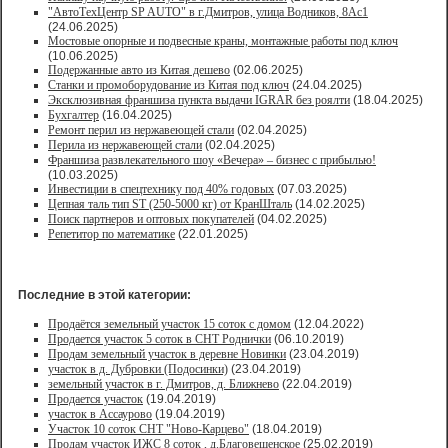
"АвтоТехЦентр SP AUTO" в г.Дмитров, улица Водников, 8Ас1
(24.06.2025)
Мостовые опорные и подвесные краны, монтажные работы под ключ
(10.06.2025)
Подержанные авто из Китая дешево
(02.06.2025)
Станки и промоборудование из Китая под ключ
(24.04.2025)
Эксклюзивная франшиза пункта выдачи IGRAR без роялти
(18.04.2025)
Бухгалтер
(16.04.2025)
Ремонт перил из нержавеющей стали
(02.04.2025)
Перила из нержавеющей стали
(02.04.2025)
Франшиза развлекательного шоу «Вечера» – бизнес с прибылью!
(10.03.2025)
Инвестиции в спецтехнику под 40% годовых
(07.03.2025)
Цепная таль тип ST (250-5000 кг) от КранШталь
(14.02.2025)
Поиск партнеров и оптовых покупателей
(04.02.2025)
Репетитор по математике
(22.01.2025)
Последние в этой категории:
Продаётся земельный участок 15 соток с домом
(12.04.2022)
Продается участок 5 соток в СНТ Роднички
(06.10.2019)
Продам земельный участок в деревне Новинки
(23.04.2019)
участок в д. Дубровки (Подосинки)
(23.04.2019)
земельный участок в г. Дмитров, д. Ближнево
(22.04.2019)
Продается участок
(19.04.2019)
участок в Ассаурово
(19.04.2019)
Участок 10 соток СНТ "Ново-Карцево"
(18.04.2019)
Продам участок ИЖС 8 соток , д.Благовещенское
(25.02.2019)