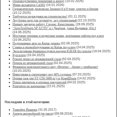
Производственное помещение в аренду
(10.02.2026)
Мини-экскаватор Cat302
(16.01.2026)
Гидравлические дровоколы Захарыч 6 и 9 тонн, электро и бензин
(10.12.2025)
Требуются подрядчики на строительство!
(01.11.2025)
Лед,блоки льда для скульптур, лед строительный
(22.10.2025)
Напишу научную работу. Срочно. Качественно.
(28.09.2025)
"АвтоТехЦентр SP AUTO" в г.Дмитров, улица Водников, 8Ас1
(24.06.2025)
Мостовые опорные и подвесные краны, монтажные работы под ключ
(10.06.2025)
Подержанные авто из Китая дешево
(02.06.2025)
Станки и промоборудование из Китая под ключ
(24.04.2025)
Эксклюзивная франшиза пункта выдачи IGRAR без роялти
(18.04.2025)
Бухгалтер
(16.04.2025)
Ремонт перил из нержавеющей стали
(02.04.2025)
Перила из нержавеющей стали
(02.04.2025)
Франшиза развлекательного шоу «Вечера» – бизнес с прибылью!
(10.03.2025)
Инвестиции в спецтехнику под 40% годовых
(07.03.2025)
Цепная таль тип ST (250-5000 кг) от КранШталь
(14.02.2025)
Поиск партнеров и оптовых покупателей
(04.02.2025)
Репетитор по математике
(22.01.2025)
Последние в этой категории:
Трансфер Иваново
(31.05.2017)
Аренда автомобилей (не такси)
(09.09.2016)