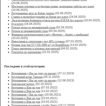
(24.06.2025)
Мостовые опорные и подвесные краны, монтажные работы под ключ
(10.06.2025)
Подержанные авто из Китая дешево
(02.06.2025)
Станки и промоборудование из Китая под ключ
(24.04.2025)
Эксклюзивная франшиза пункта выдачи IGRAR без роялти
(18.04.2025)
Бухгалтер
(16.04.2025)
Ремонт перил из нержавеющей стали
(02.04.2025)
Перила из нержавеющей стали
(02.04.2025)
Франшиза развлекательного шоу «Вечера» – бизнес с прибылью!
(10.03.2025)
Инвестиции в спецтехнику под 40% годовых
(07.03.2025)
Цепная таль тип ST (250-5000 кг) от КранШталь
(14.02.2025)
Поиск партнеров и оптовых покупателей
(04.02.2025)
Репетитор по математике
(22.01.2025)
Последние в этой категории:
Ветеринария у Вас на дому по вызову
(27.12.2023)
Бездомный котик Тимоша
(28.11.2023)
Ветеринария у Вас на дому по вызову
(12.08.2023)
Бенгальские котята.
(02.10.2022)
Ветеринар к Вам на дом
(07.03.2022)
Ветеринар к Вам на дом
(12.02.2022)
Ветеринария у Вас на дому
(20.08.2021)
Ветеринар к Вам на дом
(23.03.2021)
Ветеринар к Вам на дом
(10.03.2021)
Ветеринарная вызывная служба Динго
(10.12.2020)