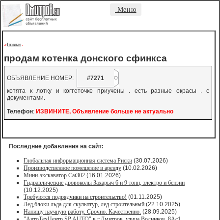
Меню
Главная
->
-
продам котенка донского сфинкса
ОБЪЯВЛЕНИЕ НОМЕР:
#7271
котята к лотку и когтеточке приучены . есть разные окрасы . с
документами.
Телефон
:
ИЗВИНИТЕ, Объявление больше не актуально
Последние добавления на сайт:
Глобальная информационная система Риски
(30.07.2026)
Производственное помещение в аренду
(10.02.2026)
Мини-экскаватор Cat302
(16.01.2026)
Гидравлические дровоколы Захарыч 6 и 9 тонн, электро и бензин
(10.12.2025)
Требуются подрядчики на строительство!
(01.11.2025)
Лед,блоки льда для скульптур, лед строительный
(22.10.2025)
Напишу научную работу. Срочно. Качественно.
(28.09.2025)
"АвтоТехЦентр SP AUTO" в г.Дмитров, улица Водников, 8Ас1