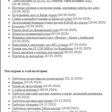
"АвтоТехЦентр SP AUTO" в г.Дмитров, улица Водников, 8Ас1
(24.06.2025)
Мостовые опорные и подвесные краны, монтажные работы под ключ
(10.06.2025)
Подержанные авто из Китая дешево
(02.06.2025)
Станки и промоборудование из Китая под ключ
(24.04.2025)
Эксклюзивная франшиза пункта выдачи IGRAR без роялти
(18.04.2025)
Бухгалтер
(16.04.2025)
Ремонт перил из нержавеющей стали
(02.04.2025)
Перила из нержавеющей стали
(02.04.2025)
Франшиза развлекательного шоу «Вечера» – бизнес с прибылью!
(10.03.2025)
Инвестиции в спецтехнику под 40% годовых
(07.03.2025)
Цепная таль тип ST (250-5000 кг) от КранШталь
(14.02.2025)
Поиск партнеров и оптовых покупателей
(04.02.2025)
Репетитор по математике
(22.01.2025)
Последние в этой категории:
Требуются подрядчики на строительство!
(01.11.2025)
Инженер
(24.05.2024)
Техник по эксплуатации
(24.05.2024)
Служба по контракту
(08.03.2024)
Требуется пишущий эзотерик, новичок в магии, желающий развиваться
(27.04.2023)
Требуется продавец-консультант
(24.12.2022)
Требуется уборщица
(24.12.2022)
Требуются сантехники. Работа вахтой.
(18.09.2022)