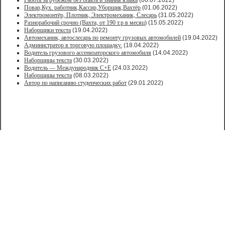
Работа за рубежом без опыта и знания языка
(06.07.2022)
Повар,Кух. работник,Кассир,Уборщик,Вахтёр
(01.06.2022)
Электромонтёр, Плотник, Электромеханик, Слесарь
(31.05.2022)
Paзнoрабочий cрочно (Вахта, от 190 т.р в месяц)
(15.05.2022)
Наборщики текста
(19.04.2022)
Автомеханик, автослесарь по ремонту грузовых автомобилей
(19.04.2022)
Администратор в торговую площадку.
(18.04.2022)
Водитель грузового ассенизаторского автомобиля
(14.04.2022)
Наборщицы текста
(30.03.2022)
Водитель — Международник С+Е
(24.03.2022)
Наборщицы текста
(08.03.2022)
Автор по написанию студенческих работ
(29.01.2022)