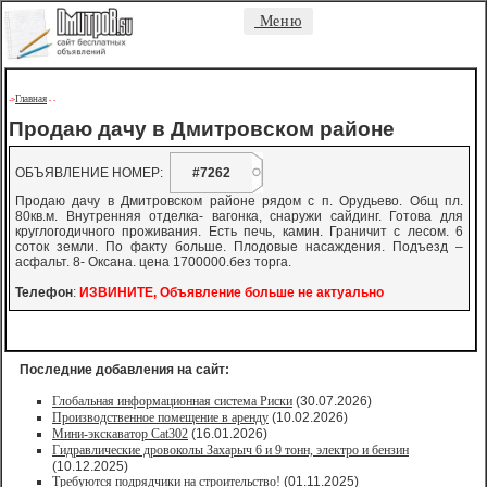
Меню
Главная
->
-
-
Продаю дачу в Дмитровском районе
ОБЪЯВЛЕНИЕ НОМЕР:
#7262
Продаю дачу в Дмитровском районе рядом с п. Орудьево. Общ пл.
80кв.м. Внутренняя отделка- вагонка, снаружи сайдинг. Готова для
круглогодичного проживания. Есть печь, камин. Граничит с лесом. 6
соток земли. По факту больше. Плодовые насаждения. Подъезд –
асфальт. 8- Оксана. цена 1700000.без торга.
Телефон
:
ИЗВИНИТЕ, Объявление больше не актуально
Последние добавления на сайт:
Глобальная информационная система Риски
(30.07.2026)
Производственное помещение в аренду
(10.02.2026)
Мини-экскаватор Cat302
(16.01.2026)
Гидравлические дровоколы Захарыч 6 и 9 тонн, электро и бензин
(10.12.2025)
Требуются подрядчики на строительство!
(01.11.2025)