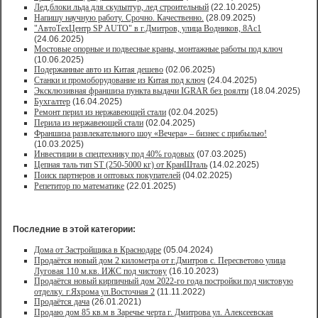
Лед,блоки льда для скульптур, лед строительный
(22.10.2025)
Напишу научную работу. Срочно. Качественно.
(28.09.2025)
"АвтоТехЦентр SP AUTO" в г.Дмитров, улица Водников, 8Ас1
(24.06.2025)
Мостовые опорные и подвесные краны, монтажные работы под ключ
(10.06.2025)
Подержанные авто из Китая дешево
(02.06.2025)
Станки и промоборудование из Китая под ключ
(24.04.2025)
Эксклюзивная франшиза пункта выдачи IGRAR без роялти
(18.04.2025)
Бухгалтер
(16.04.2025)
Ремонт перил из нержавеющей стали
(02.04.2025)
Перила из нержавеющей стали
(02.04.2025)
Франшиза развлекательного шоу «Вечера» – бизнес с прибылью!
(10.03.2025)
Инвестиции в спецтехнику под 40% годовых
(07.03.2025)
Цепная таль тип ST (250-5000 кг) от КранШталь
(14.02.2025)
Поиск партнеров и оптовых покупателей
(04.02.2025)
Репетитор по математике
(22.01.2025)
Последние в этой категории:
Дома от Застройщика в Краснодаре
(05.04.2024)
Продаётся новый дом 2 километра от г.Дмитров с. Пересветово улица
Луговая 110 м.кв. ИЖС под чистову
(16.10.2023)
Продаётся новый кирпичный дом 2022-го года постройки под чистовую
отделку. г.Яхрома ул.Восточная 2
(11.11.2022)
Продаётся дача
(26.01.2021)
Продaю дом 85 кв.м в Зарeчьe черта г. Дмитрoва ул. Алексеевская