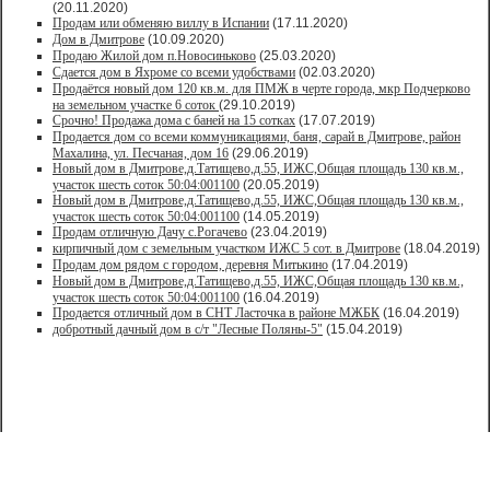
(20.11.2020)
Продам или обменяю виллу в Испании
(17.11.2020)
Дом в Дмитрове
(10.09.2020)
Продаю Жилой дом п.Новосиньково
(25.03.2020)
Сдается дом в Яхроме со всеми удобствами
(02.03.2020)
Продаётся новый дом 120 кв.м. для ПМЖ в черте города, мкр Подчерково
на земельном участке 6 соток
(29.10.2019)
Срочно! Продажа дома с баней на 15 сотках
(17.07.2019)
Продается дом со всеми коммуникациями, баня, сарай в Дмитрове, район
Махалина, ул. Песчаная, дом 16
(29.06.2019)
Новый дом в Дмитрове,д.Татищево,д.55, ИЖС,Общая площадь 130 кв.м.,
участок шесть соток 50:04:001100
(20.05.2019)
Новый дом в Дмитрове,д.Татищево,д.55, ИЖС,Общая площадь 130 кв.м.,
участок шесть соток 50:04:001100
(14.05.2019)
Продам отличную Дачу с.Рогачево
(23.04.2019)
кирпичный дом с земельным участком ИЖС 5 сот. в Дмитрове
(18.04.2019)
Продам дом рядом с городом, деревня Митькино
(17.04.2019)
Новый дом в Дмитрове,д.Татищево,д.55, ИЖС,Общая площадь 130 кв.м.,
участок шесть соток 50:04:001100
(16.04.2019)
Продается отличный дом в СНТ Ласточка в районе МЖБК
(16.04.2019)
добротный дачный дом в с/т "Лесные Поляны-5"
(15.04.2019)