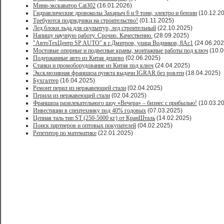
Мини-экскаватор Cat302
(16.01.2026)
Гидравлические дровоколы Захарыч 6 и 9 тонн, электро и бензин
(10.12.2
Требуются подрядчики на строительство!
(01.11.2025)
Лед,блоки льда для скульптур, лед строительный
(22.10.2025)
Напишу научную работу. Срочно. Качественно.
(28.09.2025)
"АвтоТехЦентр SP AUTO" в г.Дмитров, улица Водников, 8Ас1
(24.06.202
Мостовые опорные и подвесные краны, монтажные работы под ключ
(10.0
Подержанные авто из Китая дешево
(02.06.2025)
Станки и промоборудование из Китая под ключ
(24.04.2025)
Эксклюзивная франшиза пункта выдачи IGRAR без роялти
(18.04.2025)
Бухгалтер
(16.04.2025)
Ремонт перил из нержавеющей стали
(02.04.2025)
Перила из нержавеющей стали
(02.04.2025)
Франшиза развлекательного шоу «Вечера» – бизнес с прибылью!
(10.03.2
Инвестиции в спецтехнику под 40% годовых
(07.03.2025)
Цепная таль тип ST (250-5000 кг) от КранШталь
(14.02.2025)
Поиск партнеров и оптовых покупателей
(04.02.2025)
Репетитор по математике
(22.01.2025)