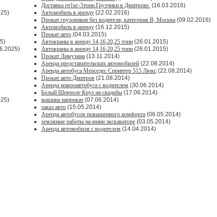
Доставка от1кг-5тонн.Грузчики в Дмитрове.
(16.03.2016)
025)
Автомобиль в аренду
(22.02.2016)
Прокат грузовиков без водителя, категория В, Москва
(09.02.2016)
Автомобиль в аренду
(16.12.2015)
Прокат авто
(04.03.2015)
5)
Автокраны в аренду 14,16,20,25 тонн
(26.01.2015)
6.2025)
Автокраны в аренду 14,16,20,25 тонн
(26.01.2015)
Прокат Лимузина
(13.11.2014)
Аренда представительских автомобилей
(22.08.2014)
Аренда автобуса Мерседес Спринтер 515 Люкс
(22.08.2014)
Прокат авто Дмитров
(21.08.2014)
Аренда микроавтобуса с водителем
(30.06.2014)
Белый Шевроле Круз на свадьбы
(17.06.2014)
025)
машина напрокат
(07.06.2014)
заказ авто
(15.05.2014)
Аренда автобусов повышенного комфорта
(06.05.2014)
земляные работы на мини экскаваторе
(03.05.2014)
Аренда автомобиля с водителем
(14.04.2014)