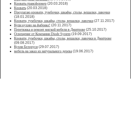
Кровать-трансформер
(20.03.2018)
Кровать
(20.03.2018)
Предлагаю кровати, тумбочки, шкафы, столы, вешалки, лавочки
(18.01.2018)
Кровати, тумбочки, шкафы, столы, вешалки, лавочки
(27.11.2017)
Купи кухню на фабрике!
(20.11.2017)
Перетяжка и ремонт мягкой мебели в Дмитрове
(25.10.2017)
Освещение от Компании Diode System
(19.09.2017)
Кровати, тумбочки, шкафы, столы, вешалки, лавочки в Дмитрове
(09.08.2017)
Кухни Белоруси
(29.07.2017)
мебель на заказ из натурального дерева
(19.06.2017)