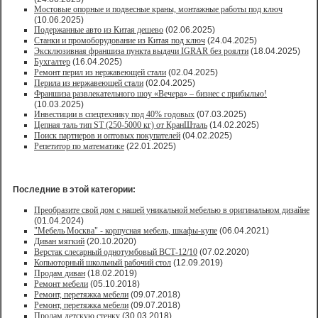
Мостовые опорные и подвесные краны, монтажные работы под ключ
(10.06.2025)
Подержанные авто из Китая дешево
(02.06.2025)
Станки и промоборудование из Китая под ключ
(24.04.2025)
Эксклюзивная франшиза пункта выдачи IGRAR без роялти
(18.04.2025)
Бухгалтер
(16.04.2025)
Ремонт перил из нержавеющей стали
(02.04.2025)
Перила из нержавеющей стали
(02.04.2025)
Франшиза развлекательного шоу «Вечера» – бизнес с прибылью!
(10.03.2025)
Инвестиции в спецтехнику под 40% годовых
(07.03.2025)
Цепная таль тип ST (250-5000 кг) от КранШталь
(14.02.2025)
Поиск партнеров и оптовых покупателей
(04.02.2025)
Репетитор по математике
(22.01.2025)
Последние в этой категории:
Преобразите свой дом с нашей уникальной мебелью в оригинальном дизайне
(01.04.2024)
"Мебель Москва" - корпусная мебель, шкафы-купе
(06.04.2021)
Диван мягкий
(20.10.2020)
Верстак слесарный однотумбовый ВСТ-12/10
(07.02.2020)
Копьюторный школьный рабочий стол
(12.09.2019)
Продам диван
(18.02.2019)
Ремонт мебели
(05.10.2018)
Ремонт, перетяжка мебели
(09.07.2018)
Ремонт, перетяжка мебели
(09.07.2018)
Продам детскую стенку
(30.03.2018)