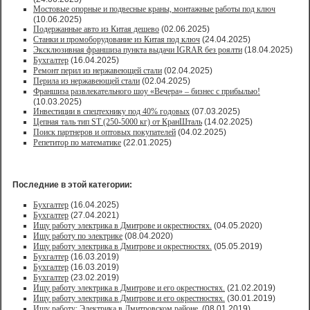
Мостовые опорные и подвесные краны, монтажные работы под ключ
(10.06.2025)
Подержанные авто из Китая дешево
(02.06.2025)
Станки и промоборудование из Китая под ключ
(24.04.2025)
Эксклюзивная франшиза пункта выдачи IGRAR без роялти
(18.04.2025)
Бухгалтер
(16.04.2025)
Ремонт перил из нержавеющей стали
(02.04.2025)
Перила из нержавеющей стали
(02.04.2025)
Франшиза развлекательного шоу «Вечера» – бизнес с прибылью!
(10.03.2025)
Инвестиции в спецтехнику под 40% годовых
(07.03.2025)
Цепная таль тип ST (250-5000 кг) от КранШталь
(14.02.2025)
Поиск партнеров и оптовых покупателей
(04.02.2025)
Репетитор по математике
(22.01.2025)
Последние в этой категории:
Бухгалтер
(16.04.2025)
Бухгалтер
(27.04.2021)
Ищу работу электрика в Дмитрове и окрестностях.
(04.05.2020)
Ищу работу по электрике
(08.04.2020)
Ищу работу электрика в Дмитрове и окрестностях.
(05.05.2019)
Бухгалтер
(16.03.2019)
Бухгалтер
(16.03.2019)
Бухгалтер
(23.02.2019)
Ищу работу электрика в Дмитрове и его окрестностях.
(21.02.2019)
Ищу работу электрика в Дмитрове и его окрестностях.
(30.01.2019)
Ищу работу: Электрика в Дмитровском районе.
(08.01.2019)