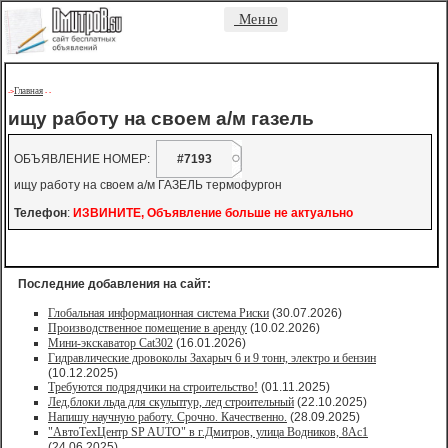
Меню
Главная
->
-
-
ищу работу на своем а/м газель
ОБЪЯВЛЕНИЕ НОМЕР:
#7193
ищу работу на своем а/м ГАЗЕЛЬ термофургон
Телефон
:
ИЗВИНИТЕ, Объявление больше не актуально
Последние добавления на сайт:
Глобальная информационная система Риски
(30.07.2026)
Производственное помещение в аренду
(10.02.2026)
Мини-экскаватор Cat302
(16.01.2026)
Гидравлические дровоколы Захарыч 6 и 9 тонн, электро и бензин
(10.12.2025)
Требуются подрядчики на строительство!
(01.11.2025)
Лед,блоки льда для скульптур, лед строительный
(22.10.2025)
Напишу научную работу. Срочно. Качественно.
(28.09.2025)
"АвтоТехЦентр SP AUTO" в г.Дмитров, улица Водников, 8Ас1
(24.06.2025)