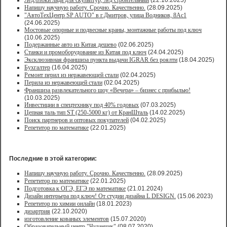
Лед,блоки льда для скульптур, лед строительный
(22.10.2025)
Напишу научную работу. Срочно. Качественно.
(28.09.2025)
"АвтоТехЦентр SP AUTO" в г.Дмитров, улица Водников, 8Ас1
(24.06.2025)
Мостовые опорные и подвесные краны, монтажные работы под ключ
(10.06.2025)
Подержанные авто из Китая дешево
(02.06.2025)
Станки и промоборудование из Китая под ключ
(24.04.2025)
Эксклюзивная франшиза пункта выдачи IGRAR без роялти
(18.04.2025)
Бухгалтер
(16.04.2025)
Ремонт перил из нержавеющей стали
(02.04.2025)
Перила из нержавеющей стали
(02.04.2025)
Франшиза развлекательного шоу «Вечера» – бизнес с прибылью!
(10.03.2025)
Инвестиции в спецтехнику под 40% годовых
(07.03.2025)
Цепная таль тип ST (250-5000 кг) от КранШталь
(14.02.2025)
Поиск партнеров и оптовых покупателей
(04.02.2025)
Репетитор по математике
(22.01.2025)
Последние в этой категории:
Напишу научную работу. Срочно. Качественно.
(28.09.2025)
Репетитор по математике
(22.01.2025)
Подготовка к ОГЭ, ЕГЭ по математике
(21.01.2024)
Дизайн интерьера под ключ! От студии дизайна L DESIGN.
(15.06.2023)
Репетитор по химии онлайн
(18.01.2023)
дизартрия
(22.10.2020)
изготовление кованых элементов
(15.07.2020)
Образовательный центр "Чуланчик"
(08.07.2020)