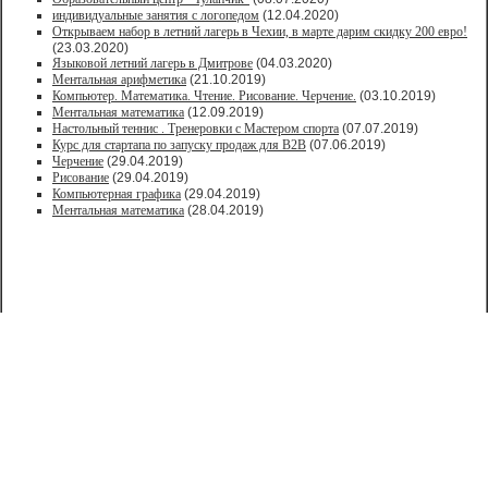
индивидуальные занятия с логопедом
(12.04.2020)
Открываем набор в летний лагерь в Чехии, в марте дарим скидку 200 евро!
(23.03.2020)
Языковой летний лагерь в Дмитрове
(04.03.2020)
Ментальная арифметика
(21.10.2019)
Компьютер. Математика. Чтение. Рисование. Черчение.
(03.10.2019)
Ментальная математика
(12.09.2019)
Настольный теннис . Тренеровки с Мастером спорта
(07.07.2019)
Курс для стартапа по запуску продаж для В2В
(07.06.2019)
Черчение
(29.04.2019)
Рисование
(29.04.2019)
Компьютерная графика
(29.04.2019)
Ментальная математика
(28.04.2019)