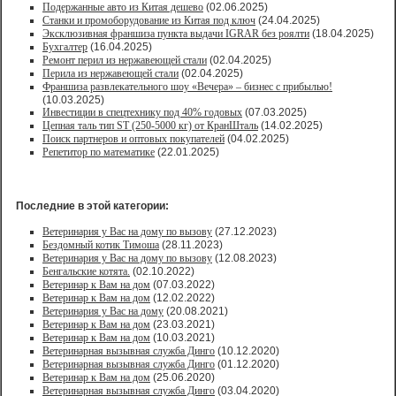
Подержанные авто из Китая дешево
(02.06.2025)
Станки и промоборудование из Китая под ключ
(24.04.2025)
Эксклюзивная франшиза пункта выдачи IGRAR без роялти
(18.04.2025)
Бухгалтер
(16.04.2025)
Ремонт перил из нержавеющей стали
(02.04.2025)
Перила из нержавеющей стали
(02.04.2025)
Франшиза развлекательного шоу «Вечера» – бизнес с прибылью!
(10.03.2025)
Инвестиции в спецтехнику под 40% годовых
(07.03.2025)
Цепная таль тип ST (250-5000 кг) от КранШталь
(14.02.2025)
Поиск партнеров и оптовых покупателей
(04.02.2025)
Репетитор по математике
(22.01.2025)
Последние в этой категории:
Ветеринария у Вас на дому по вызову
(27.12.2023)
Бездомный котик Тимоша
(28.11.2023)
Ветеринария у Вас на дому по вызову
(12.08.2023)
Бенгальские котята.
(02.10.2022)
Ветеринар к Вам на дом
(07.03.2022)
Ветеринар к Вам на дом
(12.02.2022)
Ветеринария у Вас на дому
(20.08.2021)
Ветеринар к Вам на дом
(23.03.2021)
Ветеринар к Вам на дом
(10.03.2021)
Ветеринарная вызывная служба Динго
(10.12.2020)
Ветеринарная вызывная служба Динго
(01.12.2020)
Ветеринар к Вам на дом
(25.06.2020)
Ветеринарная вызывная служба Динго
(03.04.2020)