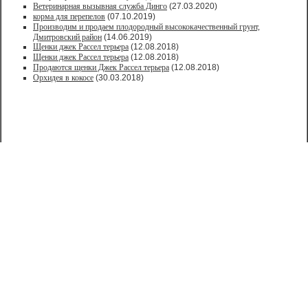
Ветеринарная вызывная служба Динго
(27.03.2020)
корма для перепелов
(07.10.2019)
Производим и продаем плодородный высококачественный грунт,
Дмитровский район
(14.06.2019)
Щенки джек Рассел терьера
(12.08.2018)
Щенки джек Рассел терьера
(12.08.2018)
Продаются щенки Джек Рассел терьера
(12.08.2018)
Орхидея в кокосе
(30.03.2018)