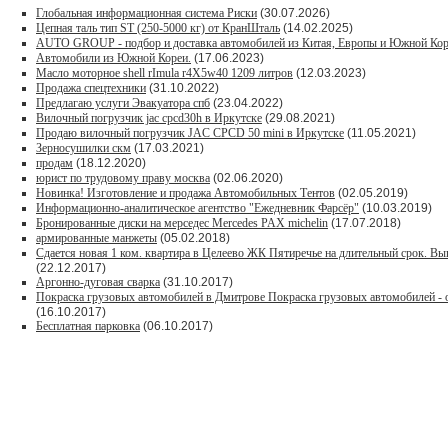
Глобальная информационная система Риски
(30.07.2026)
Цепная таль тип ST (250-5000 кг) от КранШталь
(14.02.2025)
AUTO GROUP - подбор и доставка автомобилей из Китая, Европы и Южной Кор
Автомобили из Южной Кореи.
(17.06.2023)
Масло моторное shell rImula r4X5w40 1209 литров
(12.03.2023)
Продажа спецтехники
(31.10.2022)
Предлагаю услуги Эвакуатора спб
(23.04.2022)
Вилочный погрузчик jac cpcd30h в Иркутске
(29.08.2021)
Продаю вилочный погрузчик JAC CPCD 50 mini в Иркутске
(11.05.2021)
Зерносушилки скм
(17.03.2021)
продам
(18.12.2020)
юрист по трудовому праву москва
(02.06.2020)
Новинка! Изготовление и продажа Автомобильных Тентов
(02.05.2019)
Информационно-аналитическое агентство "Ежедневник Фарсёр"
(10.03.2019)
Бронированные диски на мерседес Mercedes PAX michelin
(17.07.2018)
армированные манжеты
(05.02.2018)
Сдается новая 1 ком. квартира в Целеево ЖК Пятиречье на длительный срок. В
(22.12.2017)
Аргонно-дуговая сварка
(31.10.2017)
Покраска грузовых автомобилей в Дмитрове Покраска грузовых автомобилей - о
(16.10.2017)
Бесплатная парковка
(06.10.2017)