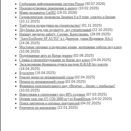
Глобальная информационная система Риски
(30.07.2026)
Производственное помещение в аренду
(10.02.2026)
Мини-экскаватор Cat302
(16.01.2026)
Гидравлические дровоколы Захарыч 6 и 9 тонн, электро и бензин
(10.12.2025)
Требуются подрядчики на строительство!
(01.11.2025)
Лед,блоки льда для скульптур, лед строительный
(22.10.2025)
Напишу научную работу. Срочно. Качественно.
(28.09.2025)
"АвтоТехЦентр SP AUTO" в г.Дмитров, улица Водников, 8Ас1
(24.06.2025)
Мостовые опорные и подвесные краны, монтажные работы под ключ
(10.06.2025)
Подержанные авто из Китая дешево
(02.06.2025)
Станки и промоборудование из Китая под ключ
(24.04.2025)
Эксклюзивная франшиза пункта выдачи IGRAR без роялти
(18.04.2025)
Бухгалтер
(16.04.2025)
Ремонт перил из нержавеющей стали
(02.04.2025)
Перила из нержавеющей стали
(02.04.2025)
Франшиза развлекательного шоу «Вечера» – бизнес с прибылью!
(10.03.2025)
Инвестиции в спецтехнику под 40% годовых
(07.03.2025)
Цепная таль тип ST (250-5000 кг) от КранШталь
(14.02.2025)
Поиск партнеров и оптовых покупателей
(04.02.2025)
Репетитор по математике
(22.01.2025)