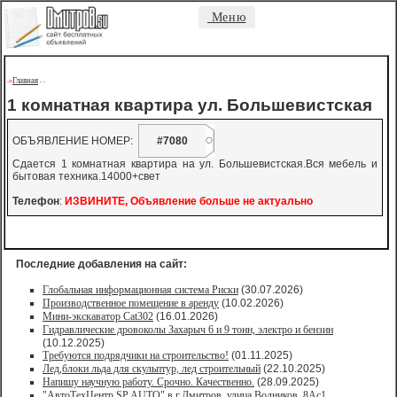
Меню
Главная
->
-
-
1 комнатная квартира ул. Большевистская
ОБЪЯВЛЕНИЕ НОМЕР:
#7080
Сдается 1 комнатная квартира на ул. Большевистская.Вся мебель и
бытовая техника.14000+свет
Телефон
:
ИЗВИНИТЕ, Объявление больше не актуально
Последние добавления на сайт:
Глобальная информационная система Риски
(30.07.2026)
Производственное помещение в аренду
(10.02.2026)
Мини-экскаватор Cat302
(16.01.2026)
Гидравлические дровоколы Захарыч 6 и 9 тонн, электро и бензин
(10.12.2025)
Требуются подрядчики на строительство!
(01.11.2025)
Лед,блоки льда для скульптур, лед строительный
(22.10.2025)
Напишу научную работу. Срочно. Качественно.
(28.09.2025)
"АвтоТехЦентр SP AUTO" в г.Дмитров, улица Водников, 8Ас1