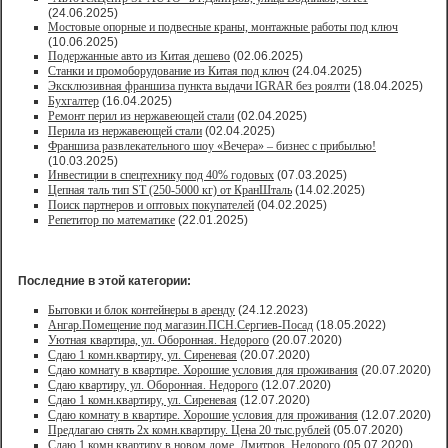
(24.06.2025)
Мостовые опорные и подвесные краны, монтажные работы под ключ
(10.06.2025)
Подержанные авто из Китая дешево
(02.06.2025)
Станки и промоборудование из Китая под ключ
(24.04.2025)
Эксклюзивная франшиза пункта выдачи IGRAR без роялти
(18.04.2025)
Бухгалтер
(16.04.2025)
Ремонт перил из нержавеющей стали
(02.04.2025)
Перила из нержавеющей стали
(02.04.2025)
Франшиза развлекательного шоу «Вечера» – бизнес с прибылью!
(10.03.2025)
Инвестиции в спецтехнику под 40% годовых
(07.03.2025)
Цепная таль тип ST (250-5000 кг) от КранШталь
(14.02.2025)
Поиск партнеров и оптовых покупателей
(04.02.2025)
Репетитор по математике
(22.01.2025)
Последние в этой категории:
Бытовки и блок контейнеры в аренду
(24.12.2023)
Ангар.Помещение под магазин.ПСН.Сергиев-Посад
(18.05.2022)
Уютная квартира, ул. Оборонная. Недорого
(20.07.2020)
Сдаю 1 комн.квартиру, ул. Сиреневая
(20.07.2020)
Сдаю комнату в квартире. Хорошие условия для проживания
(20.07.2020)
Сдаю квартиру, ул. Оборонная. Недорого
(12.07.2020)
Сдаю 1 комн.квартиру, ул. Сиреневая
(12.07.2020)
Сдаю комнату в квартире. Хорошие условия для проживания
(12.07.2020)
Предлагаю снять 2х комн.квартиру. Цена 20 тыс.рублей
(05.07.2020)
Сдаю 1 комн.квартиру в новом доме. Дмитров. Недорого
(05.07.2020)