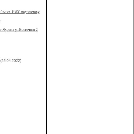
110 м.кв. ИЖС под чистову
)
г.Яхрома ул.Восточная 2
(25.04.2022)