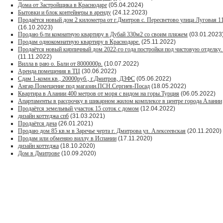
Дома от Застройщика в Краснодаре
(05.04.2024)
Бытовки и блок контейнеры в аренду
(24.12.2023)
Продаётся новый дом 2 километра от г.Дмитров с. Пересветово улица Луговая 
(16.10.2023)
Продаю 6-ти комнатную квартиру в Дубай 330м2 со своим пляжем
(03.01.2023
Продам однокомнатную квартиру в Краснодаре.
(25.11.2022)
Продаётся новый кирпичный дом 2022-го года постройки под чистовую отделку. 
(11.11.2022)
Вилла в раю о. Бали от 8000000р.
(10.07.2022)
Аренда помещения в ТЦ
(30.06.2022)
Сдам 1-комн.кв., 20000руб., г.Дмитров, ДЗФС
(05.06.2022)
Ангар.Помещение под магазин.ПСН.Сергиев-Посад
(18.05.2022)
Квартира в Алании 400 метров от моря с видом на горы.Турция
(06.05.2022)
Апартаменты в рассрочку в шикарном жилом комплексе в центре города Алании
Продаётся земельный участок 15 соток с домом
(12.04.2022)
дизайн коттеджа спб
(31.03.2021)
Продаётся дача
(26.01.2021)
Продaю дом 85 кв.м в Зарeчьe черта г. Дмитрoва ул. Алексеевская
(20.11.2020)
Продам или обменяю виллу в Испании
(17.11.2020)
дизайн коттеджа
(18.10.2020)
Дом в Дмитрове
(10.09.2020)