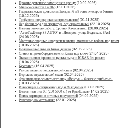
Производственное помещение в аренду
(10.02.2026)
Мини-экскаватор Cat302
(16.01.2026)
Гидравлические дровоколы Захарыч 6 и 9 тонн, электро и бензин
(10.12.2025)
Требуются подрядчики на строительство!
(01.11.2025)
Лед,блоки льда для скульптур, лед строительный
(22.10.2025)
Напишу научную работу. Срочно. Качественно.
(28.09.2025)
"АвтоТехЦентр SP AUTO" в г.Дмитров, улица Водников, 8Ас1
(24.06.2025)
Мостовые опорные и подвесные краны, монтажные работы под ключ
(10.06.2025)
Подержанные авто из Китая дешево
(02.06.2025)
Станки и промоборудование из Китая под ключ
(24.04.2025)
Эксклюзивная франшиза пункта выдачи IGRAR без роялти
(18.04.2025)
Бухгалтер
(16.04.2025)
Ремонт перил из нержавеющей стали
(02.04.2025)
Перила из нержавеющей стали
(02.04.2025)
Франшиза развлекательного шоу «Вечера» – бизнес с прибылью!
(10.03.2025)
Инвестиции в спецтехнику под 40% годовых
(07.03.2025)
Цепная таль тип ST (250-5000 кг) от КранШталь
(14.02.2025)
Поиск партнеров и оптовых покупателей
(04.02.2025)
Репетитор по математике
(22.01.2025)