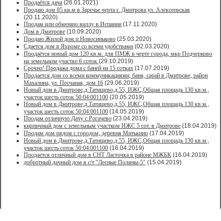
Продаётся дача
(26.01.2021)
Продaю дом 85 кв.м в Зарeчьe черта г. Дмитрoва ул. Алексеевская
(20.11.2020)
Продам или обменяю виллу в Испании
(17.11.2020)
Дом в Дмитрове
(10.09.2020)
Продаю Жилой дом п.Новосиньково
(25.03.2020)
Сдается дом в Яхроме со всеми удобствами
(02.03.2020)
Продаётся новый дом 120 кв.м. для ПМЖ в черте города, мкр Подчерково
на земельном участке 6 соток
(29.10.2019)
Срочно! Продажа дома с баней на 15 сотках
(17.07.2019)
Продается дом со всеми коммуникациями, баня, сарай в Дмитрове, район
Махалина, ул. Песчаная, дом 16
(29.06.2019)
Новый дом в Дмитрове,д.Татищево,д.55, ИЖС,Общая площадь 130 кв.м.,
участок шесть соток 50:04:001100
(20.05.2019)
Новый дом в Дмитрове,д.Татищево,д.55, ИЖС,Общая площадь 130 кв.м.,
участок шесть соток 50:04:001100
(14.05.2019)
Продам отличную Дачу с.Рогачево
(23.04.2019)
кирпичный дом с земельным участком ИЖС 5 сот. в Дмитрове
(18.04.2019)
Продам дом рядом с городом, деревня Митькино
(17.04.2019)
Новый дом в Дмитрове,д.Татищево,д.55, ИЖС,Общая площадь 130 кв.м.,
участок шесть соток 50:04:001100
(16.04.2019)
Продается отличный дом в СНТ Ласточка в районе МЖБК
(16.04.2019)
добротный дачный дом в с/т "Лесные Поляны-5"
(15.04.2019)