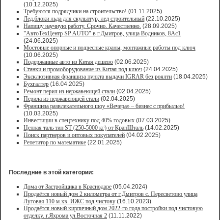
(10.12.2025)
Требуются подрядчики на строительство!
(01.11.2025)
Лед,блоки льда для скульптур, лед строительный
(22.10.2025)
Напишу научную работу. Срочно. Качественно.
(28.09.2025)
"АвтоТехЦентр SP AUTO" в г.Дмитров, улица Водников, 8Ас1
(24.06.2025)
Мостовые опорные и подвесные краны, монтажные работы под ключ
(10.06.2025)
Подержанные авто из Китая дешево
(02.06.2025)
Станки и промоборудование из Китая под ключ
(24.04.2025)
Эксклюзивная франшиза пункта выдачи IGRAR без роялти
(18.04.2025)
Бухгалтер
(16.04.2025)
Ремонт перил из нержавеющей стали
(02.04.2025)
Перила из нержавеющей стали
(02.04.2025)
Франшиза развлекательного шоу «Вечера» – бизнес с прибылью!
(10.03.2025)
Инвестиции в спецтехнику под 40% годовых
(07.03.2025)
Цепная таль тип ST (250-5000 кг) от КранШталь
(14.02.2025)
Поиск партнеров и оптовых покупателей
(04.02.2025)
Репетитор по математике
(22.01.2025)
Последние в этой категории:
Дома от Застройщика в Краснодаре
(05.04.2024)
Продаётся новый дом 2 километра от г.Дмитров с. Пересветово улица
Луговая 110 м.кв. ИЖС под чистову
(16.10.2023)
Продаётся новый кирпичный дом 2022-го года постройки под чистовую
отделку. г.Яхрома ул.Восточная 2
(11.11.2022)