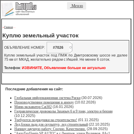
Меню
Главная
->
-
-
Куплю земельный участок
ОБЪЯВЛЕНИЕ НОМЕР:
#7026
Куплю земельный участок под ПМЖ по Дмитровскому шоссе не далее
75 км от МКАД, желательно рядом с Икшей. Не менее 6 соток.
Телефон
:
ИЗВИНИТЕ, Объявление больше не актуально
Последние добавления на сайт:
Глобальная информационная система Риски
(30.07.2026)
Производственное помещение в аренду
(10.02.2026)
Мини-экскаватор Cat302
(16.01.2026)
Гидравлические дровоколы Захарыч 6 и 9 тонн, электро и бензин
(10.12.2025)
Требуются подрядчики на строительство!
(01.11.2025)
Лед,блоки льда для скульптур, лед строительный
(22.10.2025)
Напишу научную работу. Срочно. Качественно.
(28.09.2025)
"АвтоТехЦентр SP AUTO" в г.Дмитров, улица Водников, 8Ас1