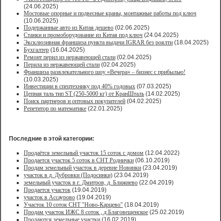
(24.06.2025)
Мостовые опорные и подвесные краны, монтажные работы под ключ
(10.06.2025)
Подержанные авто из Китая дешево
(02.06.2025)
Станки и промоборудование из Китая под ключ
(24.04.2025)
Эксклюзивная франшиза пункта выдачи IGRAR без роялти
(18.04.2025)
Бухгалтер
(16.04.2025)
Ремонт перил из нержавеющей стали
(02.04.2025)
Перила из нержавеющей стали
(02.04.2025)
Франшиза развлекательного шоу «Вечера» – бизнес с прибылью!
(10.03.2025)
Инвестиции в спецтехнику под 40% годовых
(07.03.2025)
Цепная таль тип ST (250-5000 кг) от КранШталь
(14.02.2025)
Поиск партнеров и оптовых покупателей
(04.02.2025)
Репетитор по математике
(22.01.2025)
Последние в этой категории:
Продаётся земельный участок 15 соток с домом
(12.04.2022)
Продается участок 5 соток в СНТ Роднички
(06.10.2019)
Продам земельный участок в деревне Новинки
(23.04.2019)
участок в д. Дубровки (Подосинки)
(23.04.2019)
земельный участок в г. Дмитров, д. Ближнево
(22.04.2019)
Продается участок
(19.04.2019)
участок в Ассаурово
(19.04.2019)
Участок 10 соток СНТ "Ново-Карцево"
(18.04.2019)
Продам участок ИЖС 8 соток , д.Благовещенское
(25.02.2019)
Продаются земельные участки
(16.02.2019)