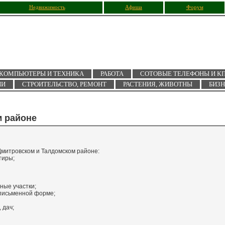
Недвижимость
Афиша
Форум
КОМПЬЮТЕРЫ И ТЕХНИКА
РАБОТА
СОТОВЫЕ ТЕЛЕФОНЫ И К
ИИ
СТРОИТЕЛЬСТВО, РЕМОНТ
РАСТЕНИЯ, ЖИВОТНЫ
БИЗ
 районе
Дмитровском и Талдомском районе:
тиры;
ные участки;
 письменной форме;
 дач;