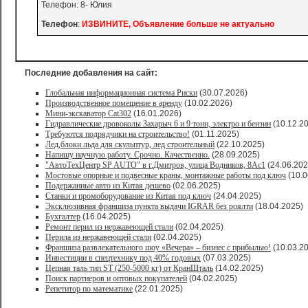
Телефон: 8- Юлия
Телефон
:
ИЗВИНИТЕ, Объявление больше не актуально
Последние добавления на сайт:
Глобальная информационная система Риски
(30.07.2026)
Производственное помещение в аренду
(10.02.2026)
Мини-экскаватор Cat302
(16.01.2026)
Гидравлические дровоколы Захарыч 6 и 9 тонн, электро и бензин
(10.12.2
Требуются подрядчики на строительство!
(01.11.2025)
Лед,блоки льда для скульптур, лед строительный
(22.10.2025)
Напишу научную работу. Срочно. Качественно.
(28.09.2025)
"АвтоТехЦентр SP AUTO" в г.Дмитров, улица Водников, 8Ас1
(24.06.202
Мостовые опорные и подвесные краны, монтажные работы под ключ
(10.0
Подержанные авто из Китая дешево
(02.06.2025)
Станки и промоборудование из Китая под ключ
(24.04.2025)
Эксклюзивная франшиза пункта выдачи IGRAR без роялти
(18.04.2025)
Бухгалтер
(16.04.2025)
Ремонт перил из нержавеющей стали
(02.04.2025)
Перила из нержавеющей стали
(02.04.2025)
Франшиза развлекательного шоу «Вечера» – бизнес с прибылью!
(10.03.2
Инвестиции в спецтехнику под 40% годовых
(07.03.2025)
Цепная таль тип ST (250-5000 кг) от КранШталь
(14.02.2025)
Поиск партнеров и оптовых покупателей
(04.02.2025)
Репетитор по математике
(22.01.2025)