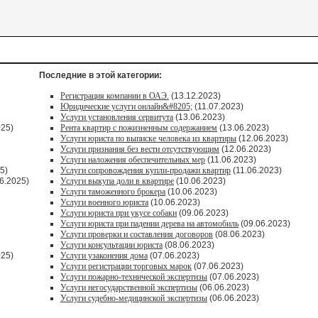
Последние в этой категории:
Регистрация компании в ОАЭ.
(13.12.2023)
Юридические услуги онлайн&#8205;
(11.07.2023)
Услуги установления сервитута
(13.06.2023)
025)
Рента квартир с пожизненным содержанием
(13.06.2023)
Услуги юриста по выписке человека из квартиры
(12.06.2023)
Услуги признания без вести отсутствующим
(12.06.2023)
Услуги наложения обеспечительных мер
(11.06.2023)
5)
Услуги сопровождения купли-продажи квартир
(11.06.2023)
6.2025)
Услуги выкупа доли в квартире
(10.06.2023)
Услуги таможенного брокера
(10.06.2023)
Услуги военного юриста
(10.06.2023)
Услуги юриста при укусе собаки
(09.06.2023)
Услуги юриста при падении дерева на автомобиль
(09.06.2023)
Услуги проверки и составления договоров
(08.06.2023)
Услуги консультации юриста
(08.06.2023)
025)
Услуги узаконения дома
(07.06.2023)
Услуги регистрации торговых марок
(07.06.2023)
Услуги пожарно-технической экспертизы
(07.06.2023)
Услуги негосударственной экспертизы
(06.06.2023)
Услуги судебно-медицинской экспертизы
(06.06.2023)