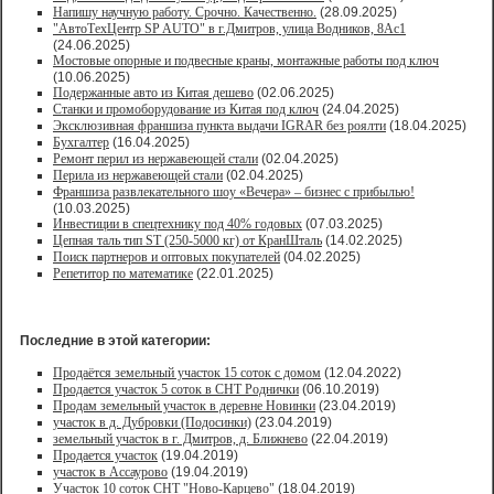
Напишу научную работу. Срочно. Качественно.
(28.09.2025)
"АвтоТехЦентр SP AUTO" в г.Дмитров, улица Водников, 8Ас1
(24.06.2025)
Мостовые опорные и подвесные краны, монтажные работы под ключ
(10.06.2025)
Подержанные авто из Китая дешево
(02.06.2025)
Станки и промоборудование из Китая под ключ
(24.04.2025)
Эксклюзивная франшиза пункта выдачи IGRAR без роялти
(18.04.2025)
Бухгалтер
(16.04.2025)
Ремонт перил из нержавеющей стали
(02.04.2025)
Перила из нержавеющей стали
(02.04.2025)
Франшиза развлекательного шоу «Вечера» – бизнес с прибылью!
(10.03.2025)
Инвестиции в спецтехнику под 40% годовых
(07.03.2025)
Цепная таль тип ST (250-5000 кг) от КранШталь
(14.02.2025)
Поиск партнеров и оптовых покупателей
(04.02.2025)
Репетитор по математике
(22.01.2025)
Последние в этой категории:
Продаётся земельный участок 15 соток с домом
(12.04.2022)
Продается участок 5 соток в СНТ Роднички
(06.10.2019)
Продам земельный участок в деревне Новинки
(23.04.2019)
участок в д. Дубровки (Подосинки)
(23.04.2019)
земельный участок в г. Дмитров, д. Ближнево
(22.04.2019)
Продается участок
(19.04.2019)
участок в Ассаурово
(19.04.2019)
Участок 10 соток СНТ "Ново-Карцево"
(18.04.2019)