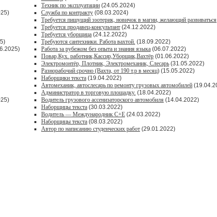
Техник по эксплуатации
(24.05.2024)
025)
Служба по контракту
(08.03.2024)
Требуется пишущий эзотерик, новичок в магии, желающий развиваться
Требуется продавец-консультант
(24.12.2022)
Требуется уборщица
(24.12.2022)
5)
Требуются сантехники. Работа вахтой.
(18.09.2022)
6.2025)
Работа за рубежом без опыта и знания языка
(06.07.2022)
Повар,Кух. работник,Кассир,Уборщик,Вахтёр
(01.06.2022)
Электромонтёр, Плотник, Электромеханик, Слесарь
(31.05.2022)
Paзнoрабочий cрочно (Вахта, от 190 т.р в месяц)
(15.05.2022)
Наборщики текста
(19.04.2022)
Автомеханик, автослесарь по ремонту грузовых автомобилей
(19.04.2
Администратор в торговую площадку.
(18.04.2022)
025)
Водитель грузового ассенизаторского автомобиля
(14.04.2022)
Наборщицы текста
(30.03.2022)
Водитель — Международник С+Е
(24.03.2022)
Наборщицы текста
(08.03.2022)
Автор по написанию студенческих работ
(29.01.2022)