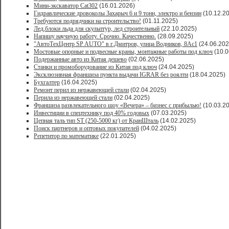
Мини-экскаватор Cat302
(16.01.2026)
Гидравлические дровоколы Захарыч 6 и 9 тонн, электро и бензин
(10.12.2
Требуются подрядчики на строительство!
(01.11.2025)
Лед,блоки льда для скульптур, лед строительный
(22.10.2025)
Напишу научную работу. Срочно. Качественно.
(28.09.2025)
"АвтоТехЦентр SP AUTO" в г.Дмитров, улица Водников, 8Ас1
(24.06.202
Мостовые опорные и подвесные краны, монтажные работы под ключ
(10.0
Подержанные авто из Китая дешево
(02.06.2025)
Станки и промоборудование из Китая под ключ
(24.04.2025)
Эксклюзивная франшиза пункта выдачи IGRAR без роялти
(18.04.2025)
Бухгалтер
(16.04.2025)
Ремонт перил из нержавеющей стали
(02.04.2025)
Перила из нержавеющей стали
(02.04.2025)
Франшиза развлекательного шоу «Вечера» – бизнес с прибылью!
(10.03.2
Инвестиции в спецтехнику под 40% годовых
(07.03.2025)
Цепная таль тип ST (250-5000 кг) от КранШталь
(14.02.2025)
Поиск партнеров и оптовых покупателей
(04.02.2025)
Репетитор по математике
(22.01.2025)