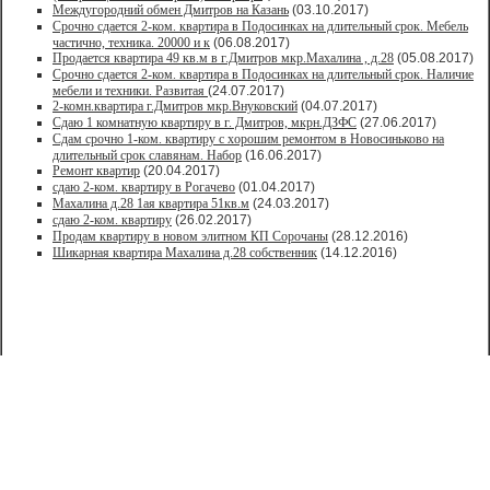
Междугородний обмен Дмитров на Казань
(03.10.2017)
Срочно сдается 2-ком. квартира в Подосинках на длительный срок. Мебель
частично, техника. 20000 и к
(06.08.2017)
Продается квартира 49 кв.м в г.Дмитров мкр.Махалина , д.28
(05.08.2017)
Срочно сдается 2-ком. квартира в Подосинках на длительный срок. Наличие
мебели и техники. Развитая
(24.07.2017)
2-комн.квартира г.Дмитров мкр.Внуковский
(04.07.2017)
Сдаю 1 комнатную квартиру в г. Дмитров, мкрн.ДЗФС
(27.06.2017)
Сдам срочно 1-ком. квартиру с хорошим ремонтом в Новосиньково на
длительный срок славянам. Набор
(16.06.2017)
Ремонт квартир
(20.04.2017)
сдаю 2-ком. квартиру в Рогачево
(01.04.2017)
Махалина д.28 1ая квартира 51кв.м
(24.03.2017)
сдаю 2-ком. квартиру
(26.02.2017)
Продам квартиру в новом элитном КП Сорочаны
(28.12.2016)
Шикарная квартира Махалина д.28 собственник
(14.12.2016)