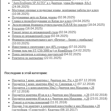
"АвтоТехЦентр SP AUTO" в г.Дмитров, улица Водников, 8Ас1
(24.06.2025)
Мостовые опорные и подвесные краны, монтажные работы под ключ
(10.06.2025)
Подержанные авто из Китая дешево
(02.06.2025)
Станки и промоборудование из Китая под ключ
(24.04.2025)
Эксклюзивная франшиза пункта выдачи IGRAR без роялти
(18.04.2025)
Бухгалтер
(16.04.2025)
Ремонт перил из нержавеющей стали
(02.04.2025)
Перила из нержавеющей стали
(02.04.2025)
Франшиза развлекательного шоу «Вечера» – бизнес с прибылью!
(10.03.2025)
Инвестиции в спецтехнику под 40% годовых
(07.03.2025)
Цепная таль тип ST (250-5000 кг) от КранШталь
(14.02.2025)
Поиск партнеров и оптовых покупателей
(04.02.2025)
Репетитор по математике
(22.01.2025)
Последние в этой категории:
Продается 1 комн. квартира г. Дмитров пос. Ртс д.18
(07.12.2018)
Продается 1 комн. квартира 40м2 ул. Сиреневая д.1
(07.12.2018)
Продается 2-х комн.квартира 50м2 г.Дмитров мкр.Махалина д.28
(07.12.2018)
Продается квартира 49 кв.м в г.Дмитров мкр.Махалина , д.28
(15.02.2018)
Продается квартира 49 кв.м в г.Дмитров мкр.Махалина , д.28
(23.01.2018)
.Ремонт и отделка помещений
(11.01.2018)
Продаю 1ую квартиру в кирпичной новостройке в мкр.Махалина д.28
(застройщик «Газнистрой»). Квартира
(06.10.2017)