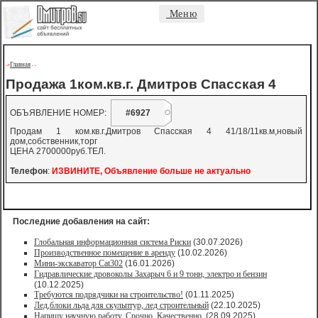
Меню
Главная
->
-
-
Продажа 1ком.кв.г. Дмитров Спасская 4
ОБЪЯВЛЕНИЕ НОМЕР:
#6927
Продам 1 ком.кв.г.Дмитров Спасская 4 41/18/11кв.м,новый
дом,собственник,торг
ЦЕНА 2700000руб.ТЕЛ.
Телефон
:
ИЗВИНИТЕ, Объявление больше не актуально
Последние добавления на сайт:
Глобальная информационная система Риски
(30.07.2026)
Производственное помещение в аренду
(10.02.2026)
Мини-экскаватор Cat302
(16.01.2026)
Гидравлические дровоколы Захарыч 6 и 9 тонн, электро и бензин
(10.12.2025)
Требуются подрядчики на строительство!
(01.11.2025)
Лед,блоки льда для скульптур, лед строительный
(22.10.2025)
Напишу научную работу. Срочно. Качественно.
(28.09.2025)