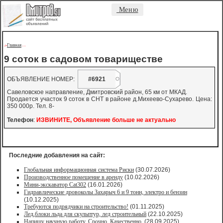
Меню
Главная
->
-
-
9 cоток в садовом товариществе
ОБЪЯВЛЕНИЕ НОМЕР:
#6921
Савеловское направление, Дмитровский район, 65 км от МКАД.
Продается участок 9 соток в СНТ в районе д.Михеево-Сухарево. Цена:
350 000р. Тел. 8-
Телефон
:
ИЗВИНИТЕ, Объявление больше не актуально
Последние добавления на сайт:
Глобальная информационная система Риски
(30.07.2026)
Производственное помещение в аренду
(10.02.2026)
Мини-экскаватор Cat302
(16.01.2026)
Гидравлические дровоколы Захарыч 6 и 9 тонн, электро и бензин
(10.12.2025)
Требуются подрядчики на строительство!
(01.11.2025)
Лед,блоки льда для скульптур, лед строительный
(22.10.2025)
Напишу научную работу. Срочно. Качественно.
(28.09.2025)