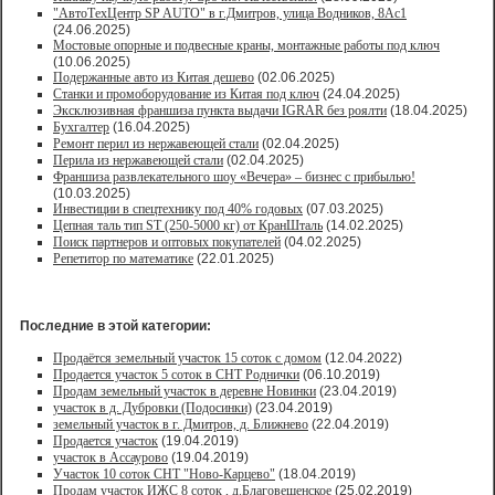
"АвтоТехЦентр SP AUTO" в г.Дмитров, улица Водников, 8Ас1
(24.06.2025)
Мостовые опорные и подвесные краны, монтажные работы под ключ
(10.06.2025)
Подержанные авто из Китая дешево
(02.06.2025)
Станки и промоборудование из Китая под ключ
(24.04.2025)
Эксклюзивная франшиза пункта выдачи IGRAR без роялти
(18.04.2025)
Бухгалтер
(16.04.2025)
Ремонт перил из нержавеющей стали
(02.04.2025)
Перила из нержавеющей стали
(02.04.2025)
Франшиза развлекательного шоу «Вечера» – бизнес с прибылью!
(10.03.2025)
Инвестиции в спецтехнику под 40% годовых
(07.03.2025)
Цепная таль тип ST (250-5000 кг) от КранШталь
(14.02.2025)
Поиск партнеров и оптовых покупателей
(04.02.2025)
Репетитор по математике
(22.01.2025)
Последние в этой категории:
Продаётся земельный участок 15 соток с домом
(12.04.2022)
Продается участок 5 соток в СНТ Роднички
(06.10.2019)
Продам земельный участок в деревне Новинки
(23.04.2019)
участок в д. Дубровки (Подосинки)
(23.04.2019)
земельный участок в г. Дмитров, д. Ближнево
(22.04.2019)
Продается участок
(19.04.2019)
участок в Ассаурово
(19.04.2019)
Участок 10 соток СНТ "Ново-Карцево"
(18.04.2019)
Продам участок ИЖС 8 соток , д.Благовещенское
(25.02.2019)