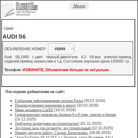
Меню
Главная
->
-
AUDI S6
ОБЪЯВЛЕНИЕ НОМЕР:
#6899
Audi S6,1995 г.,цвет черный,двигатель 4,2 V8,все электро:привод
сидений,привод зеркал,люк и т.д. Состояние хорошее.Цена 150000 т.р.
Телефон
:
ИЗВИНИТЕ, Объявление больше не актуально
Последние добавления на сайт:
Глобальная информационная система Риски
(30.07.2026)
Производственное помещение в аренду
(10.02.2026)
Мини-экскаватор Cat302
(16.01.2026)
Гидравлические дровоколы Захарыч 6 и 9 тонн, электро и бензин
(10.12.2025)
Требуются подрядчики на строительство!
(01.11.2025)
Лед,блоки льда для скульптур, лед строительный
(22.10.2025)
Напишу научную работу. Срочно. Качественно.
(28.09.2025)
"АвтоТехЦентр SP AUTO" в г.Дмитров, улица Водников, 8Ас1