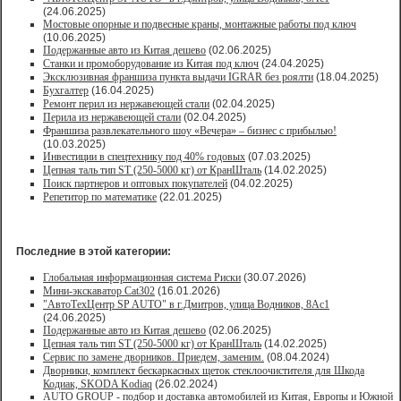
(24.06.2025)
Мостовые опорные и подвесные краны, монтажные работы под ключ
(10.06.2025)
Подержанные авто из Китая дешево
(02.06.2025)
Станки и промоборудование из Китая под ключ
(24.04.2025)
Эксклюзивная франшиза пункта выдачи IGRAR без роялти
(18.04.2025)
Бухгалтер
(16.04.2025)
Ремонт перил из нержавеющей стали
(02.04.2025)
Перила из нержавеющей стали
(02.04.2025)
Франшиза развлекательного шоу «Вечера» – бизнес с прибылью!
(10.03.2025)
Инвестиции в спецтехнику под 40% годовых
(07.03.2025)
Цепная таль тип ST (250-5000 кг) от КранШталь
(14.02.2025)
Поиск партнеров и оптовых покупателей
(04.02.2025)
Репетитор по математике
(22.01.2025)
Последние в этой категории:
Глобальная информационная система Риски
(30.07.2026)
Мини-экскаватор Cat302
(16.01.2026)
"АвтоТехЦентр SP AUTO" в г.Дмитров, улица Водников, 8Ас1
(24.06.2025)
Подержанные авто из Китая дешево
(02.06.2025)
Цепная таль тип ST (250-5000 кг) от КранШталь
(14.02.2025)
Сервис по замене дворников. Приедем, заменим.
(08.04.2024)
Дворники, комплект бескаркасных щеток стеклоочистителя для Шкода
Кодиак, SKODA Kodiaq
(26.02.2024)
AUTO GROUP - подбор и доставка автомобилей из Китая, Европы и Южной