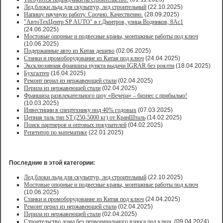
Лед,блоки льда для скульптур, лед строительный
(22.10.2025)
Напишу научную работу. Срочно. Качественно.
(28.09.2025)
"АвтоТехЦентр SP AUTO" в г.Дмитров, улица Водников, 8Ас1
(24.06.2025)
Мостовые опорные и подвесные краны, монтажные работы под ключ
(10.06.2025)
Подержанные авто из Китая дешево
(02.06.2025)
Станки и промоборудование из Китая под ключ
(24.04.2025)
Эксклюзивная франшиза пункта выдачи IGRAR без роялти
(18.04.2025)
Бухгалтер
(16.04.2025)
Ремонт перил из нержавеющей стали
(02.04.2025)
Перила из нержавеющей стали
(02.04.2025)
Франшиза развлекательного шоу «Вечера» – бизнес с прибылью!
(10.03.2025)
Инвестиции в спецтехнику под 40% годовых
(07.03.2025)
Цепная таль тип ST (250-5000 кг) от КранШталь
(14.02.2025)
Поиск партнеров и оптовых покупателей
(04.02.2025)
Репетитор по математике
(22.01.2025)
Последние в этой категории:
Лед,блоки льда для скульптур, лед строительный
(22.10.2025)
Мостовые опорные и подвесные краны, монтажные работы под ключ
(10.06.2025)
Станки и промоборудование из Китая под ключ
(24.04.2025)
Ремонт перил из нержавеющей стали
(02.04.2025)
Перила из нержавеющей стали
(02.04.2025)
Строительство дома без первоначального взноса под ключ.
(09.04.2024)