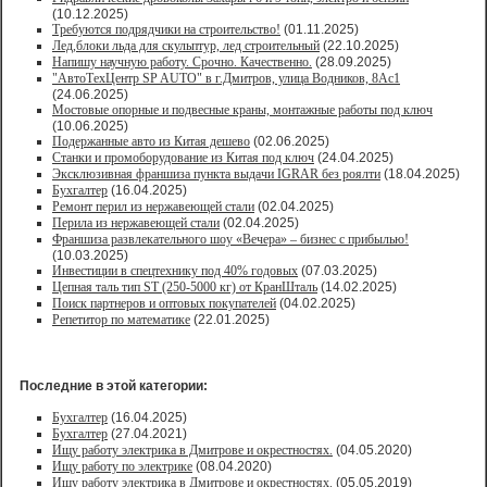
(10.12.2025)
Требуются подрядчики на строительство!
(01.11.2025)
Лед,блоки льда для скульптур, лед строительный
(22.10.2025)
Напишу научную работу. Срочно. Качественно.
(28.09.2025)
"АвтоТехЦентр SP AUTO" в г.Дмитров, улица Водников, 8Ас1
(24.06.2025)
Мостовые опорные и подвесные краны, монтажные работы под ключ
(10.06.2025)
Подержанные авто из Китая дешево
(02.06.2025)
Станки и промоборудование из Китая под ключ
(24.04.2025)
Эксклюзивная франшиза пункта выдачи IGRAR без роялти
(18.04.2025)
Бухгалтер
(16.04.2025)
Ремонт перил из нержавеющей стали
(02.04.2025)
Перила из нержавеющей стали
(02.04.2025)
Франшиза развлекательного шоу «Вечера» – бизнес с прибылью!
(10.03.2025)
Инвестиции в спецтехнику под 40% годовых
(07.03.2025)
Цепная таль тип ST (250-5000 кг) от КранШталь
(14.02.2025)
Поиск партнеров и оптовых покупателей
(04.02.2025)
Репетитор по математике
(22.01.2025)
Последние в этой категории:
Бухгалтер
(16.04.2025)
Бухгалтер
(27.04.2021)
Ищу работу электрика в Дмитрове и окрестностях.
(04.05.2020)
Ищу работу по электрике
(08.04.2020)
Ищу работу электрика в Дмитрове и окрестностях.
(05.05.2019)