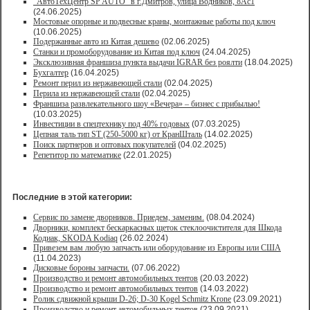
"АвтоТехЦентр SP AUTO" в г.Дмитров, улица Водников, 8Ас1
(24.06.2025)
Мостовые опорные и подвесные краны, монтажные работы под ключ
(10.06.2025)
Подержанные авто из Китая дешево
(02.06.2025)
Станки и промоборудование из Китая под ключ
(24.04.2025)
Эксклюзивная франшиза пункта выдачи IGRAR без роялти
(18.04.2025)
Бухгалтер
(16.04.2025)
Ремонт перил из нержавеющей стали
(02.04.2025)
Перила из нержавеющей стали
(02.04.2025)
Франшиза развлекательного шоу «Вечера» – бизнес с прибылью!
(10.03.2025)
Инвестиции в спецтехнику под 40% годовых
(07.03.2025)
Цепная таль тип ST (250-5000 кг) от КранШталь
(14.02.2025)
Поиск партнеров и оптовых покупателей
(04.02.2025)
Репетитор по математике
(22.01.2025)
Последние в этой категории:
Сервис по замене дворников. Приедем, заменим.
(08.04.2024)
Дворники, комплект бескаркасных щеток стеклоочистителя для Шкода
Кодиак, SKODA Kodiaq
(26.02.2024)
Привезем вам любую запчасть или оборудование из Европы или США
(11.04.2023)
Дисковые бороны запчасти.
(07.06.2022)
Производство и ремонт автомобильных тентов
(20.03.2022)
Производство и ремонт автомобильных тентов
(14.03.2022)
Ролик сдвижной крыши D-26; D-30 Kogel Schmitz Krone
(23.09.2021)
Производство и ремонт автомобильных тентов
(23.09.2021)