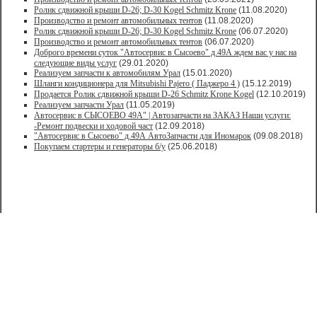
Ролик сдвижной крыши D-26; D-30 Kogel Schmitz Krone
(11.08.2020)
Производство и ремонт автомобильных тентов
(11.08.2020)
Ролик сдвижной крыши D-26; D-30 Kogel Schmitz Krone
(06.07.2020)
Производство и ремонт автомобильных тентов
(06.07.2020)
Доброго времени суток "Автосервис в Сысоево" д.49А ждем вас у нас на
следующие виды услуг
(29.01.2020)
Реализуем запчасти к автомобилям Урал
(15.01.2020)
Шланги кондиционера для Mitsubishi Pajero ( Паджеро 4 )
(15.12.2019)
Продается Ролик сдвижной крыши D-26 Schmitz Krone Kogel
(12.10.2019)
Реализуем запчасти Урал
(11.05.2019)
Автосервис в СЫСОЕВО 49А" | Автозапчасти на ЗАКАЗ Наши услуги:
-Ремонт подвески и ходовой част
(12.09.2018)
"Автосервис в Сысоево" д.49А АвтоЗапчасти для Иномарок
(09.08.2018)
Покупаем стартеры и генераторы б/у
(25.06.2018)