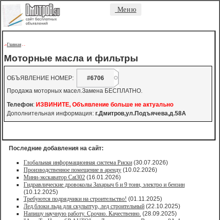
Меню
Главная
->
-
-
Моторные масла и фильтры
ОБЪЯВЛЕНИЕ НОМЕР:
#6706
Продажа моторных масел.Замена БЕСПЛАТНО.
Телефон
:
ИЗВИНИТЕ, Объявление больше не актуально
Дополнительная информация:
г.Дмитров,ул.Подъячева,д.58А
Последние добавления на сайт:
Глобальная информационная система Риски
(30.07.2026)
Производственное помещение в аренду
(10.02.2026)
Мини-экскаватор Cat302
(16.01.2026)
Гидравлические дровоколы Захарыч 6 и 9 тонн, электро и бензин
(10.12.2025)
Требуются подрядчики на строительство!
(01.11.2025)
Лед,блоки льда для скульптур, лед строительный
(22.10.2025)
Напишу научную работу. Срочно. Качественно.
(28.09.2025)