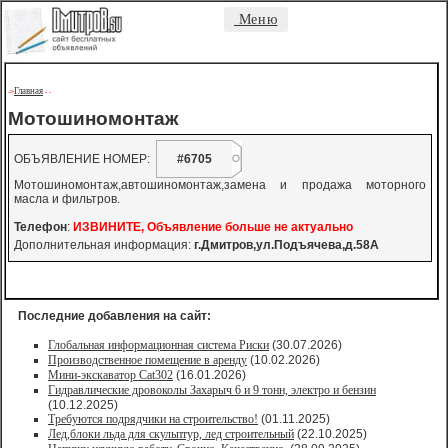
Меню
Главная
->
-
-
Мотошиномонтаж
ОБЪЯВЛЕНИЕ НОМЕР:
#6705
Мотошиномонтаж,автошиномонтаж,замена и продажа моторного
масла и фильтров.
Телефон
:
ИЗВИНИТЕ, Объявление больше не актуально
Дополнительная информация:
г.Дмитров,ул.Подъячева,д.58А
Последние добавления на сайт:
Глобальная информационная система Риски
(30.07.2026)
Производственное помещение в аренду
(10.02.2026)
Мини-экскаватор Cat302
(16.01.2026)
Гидравлические дровоколы Захарыч 6 и 9 тонн, электро и бензин
(10.12.2025)
Требуются подрядчики на строительство!
(01.11.2025)
Лед,блоки льда для скульптур, лед строительный
(22.10.2025)