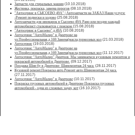
Запчасти для стиральных машин
(10.10.2018)
Жестянка, покраска, замена порогов
(08.10.2018)
"Автосервис в СЫСОЕВО 49А" | Автозапчасти на ЗАКАЗ Наши услуги:
-Ремонт подвески и ходово
(25.08.2018)
Автозапчасти для иномарок в Сысоево 49А Рано или поздно каждый
автомобилист сталкивается с поиском
(15.08.2018)
"Автосервис в Сысоево" д.49А
(10.08.2018)
Автосервис "АвтоМаляр" в Дмитрове на
ул.Профессиональная,д.169.Замена(масла,тормозных кол
(21.03.2018)
Автосервис
(19.03.2018)
Автосервис "АвтоМаляр" в Дмитрове на
ул.Профессиональная,д.169.Замена(масла,тормозных кол
(11.12.2017)
Автосервис “АвтоМаляр” Дмитров. Мы занимаемся кузовным ремонтом и
покраской автомобилей в Дмитрове.
(09.12.2017)
Продажа Шин бу в Дмитрове. Шиномонтаж 24 часа.
(28.11.2017)
Кузовной ремонт.Покраска авто.Ремонт авто.Шиномонтаж 24 часа.
(27.11.2017)
Автосервис "АвтоМаляр" в Дмитрове
(10.11.2017)
Покраска грузовых автомобилей в Дмитрове Покраска грузовых
автомобилей - одна из сложных задач, кот
(16.10.2017)