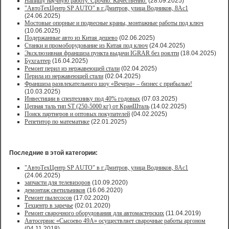
Напишу научную работу. Срочно. Качественно.
(28.09.2025)
"АвтоТехЦентр SP AUTO" в г.Дмитров, улица Водников, 8Ас1
(24.06.2025)
Мостовые опорные и подвесные краны, монтажные работы под ключ
(10.06.2025)
Подержанные авто из Китая дешево
(02.06.2025)
Станки и промоборудование из Китая под ключ
(24.04.2025)
Эксклюзивная франшиза пункта выдачи IGRAR без роялти
(18.04.2025)
Бухгалтер
(16.04.2025)
Ремонт перил из нержавеющей стали
(02.04.2025)
Перила из нержавеющей стали
(02.04.2025)
Франшиза развлекательного шоу «Вечера» – бизнес с прибылью!
(10.03.2025)
Инвестиции в спецтехнику под 40% годовых
(07.03.2025)
Цепная таль тип ST (250-5000 кг) от КранШталь
(14.02.2025)
Поиск партнеров и оптовых покупателей
(04.02.2025)
Репетитор по математике
(22.01.2025)
Последние в этой категории:
"АвтоТехЦентр SP AUTO" в г.Дмитров, улица Водников, 8Ас1
(24.06.2025)
запчасти для телевизоров
(10.09.2020)
демонтаж светильников
(16.06.2020)
Ремонт пылесосов
(17.02.2020)
Техцентр в заречье
(02.01.2020)
Ремонт сварочного оборудования для автомастерских
(11.04.2019)
Автосервис «Сысоево 49А» осуществляет сварочные работы аргоном
(04.11.2018)