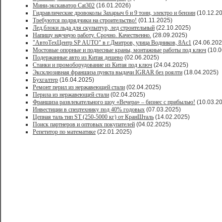
Мини-экскаватор Cat302
(16.01.2026)
Гидравлические дровоколы Захарыч 6 и 9 тонн, электро и бензин
(10.12.2
Требуются подрядчики на строительство!
(01.11.2025)
Лед,блоки льда для скульптур, лед строительный
(22.10.2025)
Напишу научную работу. Срочно. Качественно.
(28.09.2025)
"АвтоТехЦентр SP AUTO" в г.Дмитров, улица Водников, 8Ас1
(24.06.202
Мостовые опорные и подвесные краны, монтажные работы под ключ
(10.0
Подержанные авто из Китая дешево
(02.06.2025)
Станки и промоборудование из Китая под ключ
(24.04.2025)
Эксклюзивная франшиза пункта выдачи IGRAR без роялти
(18.04.2025)
Бухгалтер
(16.04.2025)
Ремонт перил из нержавеющей стали
(02.04.2025)
Перила из нержавеющей стали
(02.04.2025)
Франшиза развлекательного шоу «Вечера» – бизнес с прибылью!
(10.03.2
Инвестиции в спецтехнику под 40% годовых
(07.03.2025)
Цепная таль тип ST (250-5000 кг) от КранШталь
(14.02.2025)
Поиск партнеров и оптовых покупателей
(04.02.2025)
Репетитор по математике
(22.01.2025)