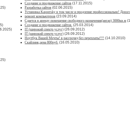
Создание и продвижение сайтов
(17.11.2015)
025)
Разработка сайтов
(02.06.2015)
Установка Kaspersky в том числе и продление профессионально! Дорог
ремонт компьютеров
(23.09.2014)
Сдается в аренду помещение свободного назначения(ангар) 3000кв.м
(1
5)
Создание и продвижение сайтов.
(25.03.2014)
6.2025)
IT (широкий спектр услуг)
(26.09.2012)
IT (широкий спектр услуг)
(26.09.2012)
Ноутбук Вашей Мечты! в рассрочку,без переплаты!!!!
(14.10.2010)
Скайлинк,цена 800руб.
(16.05.2010)
025)