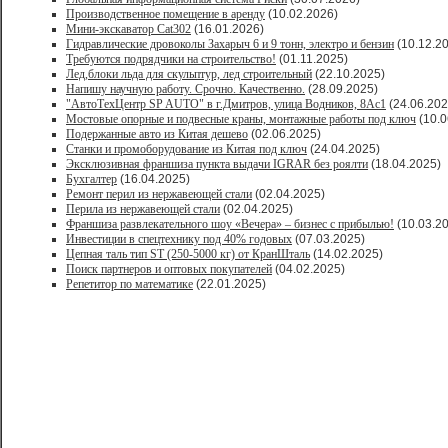
Производственное помещение в аренду
(10.02.2026)
Мини-экскаватор Cat302
(16.01.2026)
Гидравлические дровоколы Захарыч 6 и 9 тонн, электро и бензин
(10.12.2
Требуются подрядчики на строительство!
(01.11.2025)
Лед,блоки льда для скульптур, лед строительный
(22.10.2025)
Напишу научную работу. Срочно. Качественно.
(28.09.2025)
"АвтоТехЦентр SP AUTO" в г.Дмитров, улица Водников, 8Ас1
(24.06.202
Мостовые опорные и подвесные краны, монтажные работы под ключ
(10.0
Подержанные авто из Китая дешево
(02.06.2025)
Станки и промоборудование из Китая под ключ
(24.04.2025)
Эксклюзивная франшиза пункта выдачи IGRAR без роялти
(18.04.2025)
Бухгалтер
(16.04.2025)
Ремонт перил из нержавеющей стали
(02.04.2025)
Перила из нержавеющей стали
(02.04.2025)
Франшиза развлекательного шоу «Вечера» – бизнес с прибылью!
(10.03.2
Инвестиции в спецтехнику под 40% годовых
(07.03.2025)
Цепная таль тип ST (250-5000 кг) от КранШталь
(14.02.2025)
Поиск партнеров и оптовых покупателей
(04.02.2025)
Репетитор по математике
(22.01.2025)