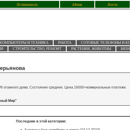
Недвижимость
Афиша
Форум
КОМПЬЮТЕРЫ И ТЕХНИКА
РАБОТА
СОТОВЫЕ ТЕЛЕФОНЫ И К
ИИ
СТРОИТЕЛЬСТВО, РЕМОНТ
РАСТЕНИЯ, ЖИВОТНЫ
БИЗ
Аверьянова
. 3/9 этажного дома. Состояние среднее. Цена 16000+коммунальные платежи.
ьный Мир"
Последние в этой категории:
Бытовки и блок контейнеры в аренду
(24.12.2023)