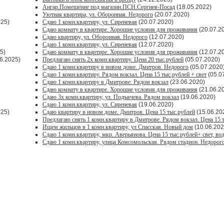
Ангар.Помещение под магазин.ПСН.Сергиев-Посад
(18.05.2022)
Уютная квартира, ул. Оборонная. Недорого
(20.07.2020)
025)
Сдаю 1 комн.квартиру, ул. Сиреневая
(20.07.2020)
Сдаю комнату в квартире. Хорошие условия для проживания
(20.07.2
Сдаю квартиру, ул. Оборонная. Недорого
(12.07.2020)
Сдаю 1 комн.квартиру, ул. Сиреневая
(12.07.2020)
5)
Сдаю комнату в квартире. Хорошие условия для проживания
(12.07.2
6.2025)
Предлагаю снять 2х комн.квартиру. Цена 20 тыс.рублей
(05.07.2020)
Сдаю 1 комн.квартиру в новом доме. Дмитров. Недорого
(05.07.2020
Сдаю 1 комн.квартиру. Рядом вокзал. Цена 15 тыс.рублей + свет
(05.0
Сдаю 1 комн.квартиру в Дмитрове. Рядом вокзал
(23.06.2020)
Сдаю комнату в квартире. Хорошие условия для проживания
(21.06.2
Сдаю 3х комн.квартиру, ул. Подъячева. Рядом вокзал
(19.06.2020)
Сдаю 1 комн.квартиру, ул. Сиреневая
(19.06.2020)
025)
Сдаю квартиру в новом доме. Дмитров. Цена 15 тыс.рублей
(15.06.20
Предлагаю снять 1 комн.квартиру в Дмитрове. Рядом вокзал. Цена 15 
Ищем жильцов в 1 комн.квартиру, ул Спасская. Новый дом
(10.06.202
Сдаю 1 комн.квартиру, мкр. Аверьянова. Цена 15 тыс.рублей+ свет, во
Сдаю 1 комн.квартиру, улица Комсомольская. Рядом стадион. Недорог