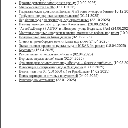
Производственное помещение в аренду
(10.02.2026)
Мини-экскаватор Cat302
(16.01.2026)
Гидравлические дровоколы Захарыч 6 и 9 тонн, электро и бензин
(10.12.2
Требуются подрядчики на строительство!
(01.11.2025)
Лед,блоки льда для скульптур, лед строительный
(22.10.2025)
Напишу научную работу. Срочно. Качественно.
(28.09.2025)
"АвтоТехЦентр SP AUTO" в г.Дмитров, улица Водников, 8Ас1
(24.06.202
Мостовые опорные и подвесные краны, монтажные работы под ключ
(10.0
Подержанные авто из Китая дешево
(02.06.2025)
Станки и промоборудование из Китая под ключ
(24.04.2025)
Эксклюзивная франшиза пункта выдачи IGRAR без роялти
(18.04.2025)
Бухгалтер
(16.04.2025)
Ремонт перил из нержавеющей стали
(02.04.2025)
Перила из нержавеющей стали
(02.04.2025)
Франшиза развлекательного шоу «Вечера» – бизнес с прибылью!
(10.03.2
Инвестиции в спецтехнику под 40% годовых
(07.03.2025)
Цепная таль тип ST (250-5000 кг) от КранШталь
(14.02.2025)
Поиск партнеров и оптовых покупателей
(04.02.2025)
Репетитор по математике
(22.01.2025)