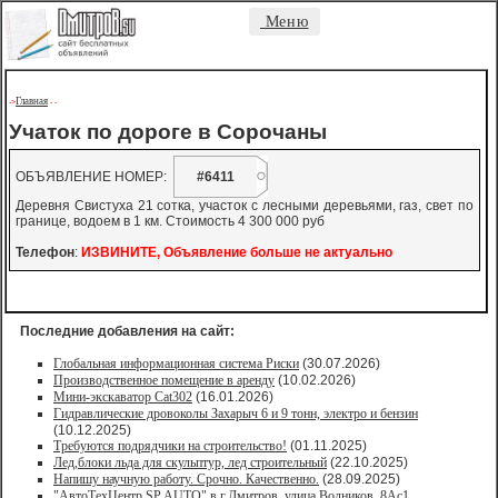
Меню
Главная
->
-
-
Учаток по дороге в Сорочаны
ОБЪЯВЛЕНИЕ НОМЕР:
#6411
Деревня Свистуха 21 сотка, участок с лесными деревьями, газ, свет по
границе, водоем в 1 км. Стоимость 4 300 000 руб
Телефон
:
ИЗВИНИТЕ, Объявление больше не актуально
Последние добавления на сайт:
Глобальная информационная система Риски
(30.07.2026)
Производственное помещение в аренду
(10.02.2026)
Мини-экскаватор Cat302
(16.01.2026)
Гидравлические дровоколы Захарыч 6 и 9 тонн, электро и бензин
(10.12.2025)
Требуются подрядчики на строительство!
(01.11.2025)
Лед,блоки льда для скульптур, лед строительный
(22.10.2025)
Напишу научную работу. Срочно. Качественно.
(28.09.2025)
"АвтоТехЦентр SP AUTO" в г.Дмитров, улица Водников, 8Ас1