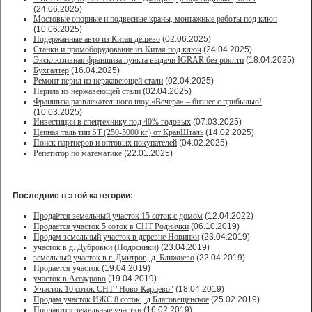
(24.06.2025)
Мостовые опорные и подвесные краны, монтажные работы под ключ
(10.06.2025)
Подержанные авто из Китая дешево
(02.06.2025)
Станки и промоборудование из Китая под ключ
(24.04.2025)
Эксклюзивная франшиза пункта выдачи IGRAR без роялти
(18.04.2025)
Бухгалтер
(16.04.2025)
Ремонт перил из нержавеющей стали
(02.04.2025)
Перила из нержавеющей стали
(02.04.2025)
Франшиза развлекательного шоу «Вечера» – бизнес с прибылью!
(10.03.2025)
Инвестиции в спецтехнику под 40% годовых
(07.03.2025)
Цепная таль тип ST (250-5000 кг) от КранШталь
(14.02.2025)
Поиск партнеров и оптовых покупателей
(04.02.2025)
Репетитор по математике
(22.01.2025)
Последние в этой категории:
Продаётся земельный участок 15 соток с домом
(12.04.2022)
Продается участок 5 соток в СНТ Роднички
(06.10.2019)
Продам земельный участок в деревне Новинки
(23.04.2019)
участок в д. Дубровки (Подосинки)
(23.04.2019)
земельный участок в г. Дмитров, д. Ближнево
(22.04.2019)
Продается участок
(19.04.2019)
участок в Ассаурово
(19.04.2019)
Участок 10 соток СНТ "Ново-Карцево"
(18.04.2019)
Продам участок ИЖС 8 соток , д.Благовещенское
(25.02.2019)
Продаются земельные участки
(16.02.2019)