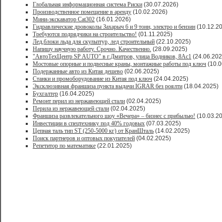
Глобальная информационная система Риски
(30.07.2026)
Производственное помещение в аренду
(10.02.2026)
Мини-экскаватор Cat302
(16.01.2026)
Гидравлические дровоколы Захарыч 6 и 9 тонн, электро и бензин
(10.12.2
Требуются подрядчики на строительство!
(01.11.2025)
Лед,блоки льда для скульптур, лед строительный
(22.10.2025)
Напишу научную работу. Срочно. Качественно.
(28.09.2025)
"АвтоТехЦентр SP AUTO" в г.Дмитров, улица Водников, 8Ас1
(24.06.202
Мостовые опорные и подвесные краны, монтажные работы под ключ
(10.0
Подержанные авто из Китая дешево
(02.06.2025)
Станки и промоборудование из Китая под ключ
(24.04.2025)
Эксклюзивная франшиза пункта выдачи IGRAR без роялти
(18.04.2025)
Бухгалтер
(16.04.2025)
Ремонт перил из нержавеющей стали
(02.04.2025)
Перила из нержавеющей стали
(02.04.2025)
Франшиза развлекательного шоу «Вечера» – бизнес с прибылью!
(10.03.2
Инвестиции в спецтехнику под 40% годовых
(07.03.2025)
Цепная таль тип ST (250-5000 кг) от КранШталь
(14.02.2025)
Поиск партнеров и оптовых покупателей
(04.02.2025)
Репетитор по математике
(22.01.2025)