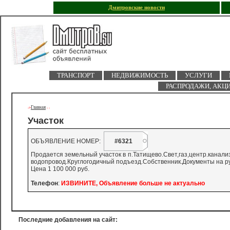
Дмитровские новости
ТРАНСПОРТ
НЕДВИЖИМОСТЬ
УСЛУГИ
РАСПРОДАЖИ, АКЦ
Главная
->
-
-
Участок
ОБЪЯВЛЕНИЕ НОМЕР:
#6321
Продается земельный участок в п.Татищево.Свет,газ,центр.канализ
водопровод.Круглогодичный подъезд.Собственник.Документы на ру
Цена 1 100 000 руб.
Телефон
:
ИЗВИНИТЕ, Объявление больше не актуально
Последние добавления на сайт: