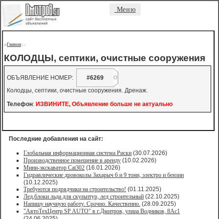
Меню
Главная
->
-
-
КОЛОДЦЫ, септики, очистные сооружения
ОБЪЯВЛЕНИЕ НОМЕР:
#6269
Колодцы, септики, очистные сооружения. Дренаж.
Телефон
:
ИЗВИНИТЕ, Объявление больше не актуально
Последние добавления на сайт:
Глобальная информационная система Риски
(30.07.2026)
Производственное помещение в аренду
(10.02.2026)
Мини-экскаватор Cat302
(16.01.2026)
Гидравлические дровоколы Захарыч 6 и 9 тонн, электро и бензин
(10.12.2025)
Требуются подрядчики на строительство!
(01.11.2025)
Лед,блоки льда для скульптур, лед строительный
(22.10.2025)
Напишу научную работу. Срочно. Качественно.
(28.09.2025)
"АвтоТехЦентр SP AUTO" в г.Дмитров, улица Водников, 8Ас1
(24.06.2025)