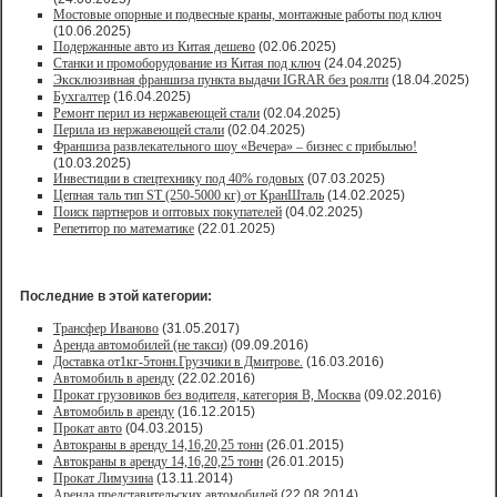
Мостовые опорные и подвесные краны, монтажные работы под ключ
(10.06.2025)
Подержанные авто из Китая дешево
(02.06.2025)
Станки и промоборудование из Китая под ключ
(24.04.2025)
Эксклюзивная франшиза пункта выдачи IGRAR без роялти
(18.04.2025)
Бухгалтер
(16.04.2025)
Ремонт перил из нержавеющей стали
(02.04.2025)
Перила из нержавеющей стали
(02.04.2025)
Франшиза развлекательного шоу «Вечера» – бизнес с прибылью!
(10.03.2025)
Инвестиции в спецтехнику под 40% годовых
(07.03.2025)
Цепная таль тип ST (250-5000 кг) от КранШталь
(14.02.2025)
Поиск партнеров и оптовых покупателей
(04.02.2025)
Репетитор по математике
(22.01.2025)
Последние в этой категории:
Трансфер Иваново
(31.05.2017)
Аренда автомобилей (не такси)
(09.09.2016)
Доставка от1кг-5тонн.Грузчики в Дмитрове.
(16.03.2016)
Автомобиль в аренду
(22.02.2016)
Прокат грузовиков без водителя, категория В, Москва
(09.02.2016)
Автомобиль в аренду
(16.12.2015)
Прокат авто
(04.03.2015)
Автокраны в аренду 14,16,20,25 тонн
(26.01.2015)
Автокраны в аренду 14,16,20,25 тонн
(26.01.2015)
Прокат Лимузина
(13.11.2014)
Аренда представительских автомобилей
(22.08.2014)