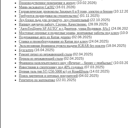
Производственное помещение в аренду
(10.02.2026)
Мини-экскаватор Cat302
(16.01.2026)
Гидравлические дровоколы Захарыч 6 и 9 тонн, электро и бензин
(10.12.2
Требуются подрядчики на строительство!
(01.11.2025)
Лед,блоки льда для скульптур, лед строительный
(22.10.2025)
Напишу научную работу. Срочно. Качественно.
(28.09.2025)
"АвтоТехЦентр SP AUTO" в г.Дмитров, улица Водников, 8Ас1
(24.06.202
Мостовые опорные и подвесные краны, монтажные работы под ключ
(10.0
Подержанные авто из Китая дешево
(02.06.2025)
Станки и промоборудование из Китая под ключ
(24.04.2025)
Эксклюзивная франшиза пункта выдачи IGRAR без роялти
(18.04.2025)
Бухгалтер
(16.04.2025)
Ремонт перил из нержавеющей стали
(02.04.2025)
Перила из нержавеющей стали
(02.04.2025)
Франшиза развлекательного шоу «Вечера» – бизнес с прибылью!
(10.03.2
Инвестиции в спецтехнику под 40% годовых
(07.03.2025)
Цепная таль тип ST (250-5000 кг) от КранШталь
(14.02.2025)
Поиск партнеров и оптовых покупателей
(04.02.2025)
Репетитор по математике
(22.01.2025)