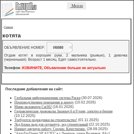
Меню
Главная
->
-
котята
ОБЪЯВЛЕНИЕ НОМЕР:
#6080
Отдам котят в хорошие руки, 2 мальчика (рыжые), 1 девочка
(черненькая). Возраст 1 месяц. Едят самостоятельно.
Телефон
:
ИЗВИНИТЕ, Объявление больше не актуально
Последние добавления на сайт:
Глобальная информационная система Риски
(30.07.2026)
Производственное помещение в аренду
(10.02.2026)
Мини-экскаватор Cat302
(16.01.2026)
Гидравлические дровоколы Захарыч 6 и 9 тонн, электро и бензин
(10.12.2025)
Требуются подрядчики на строительство!
(01.11.2025)
Лед,блоки льда для скульптур, лед строительный
(22.10.2025)
Напишу научную работу. Срочно. Качественно.
(28.09.2025)
"АвтоТехЦентр SP AUTO" в г.Дмитров, улица Водников, 8Ас1