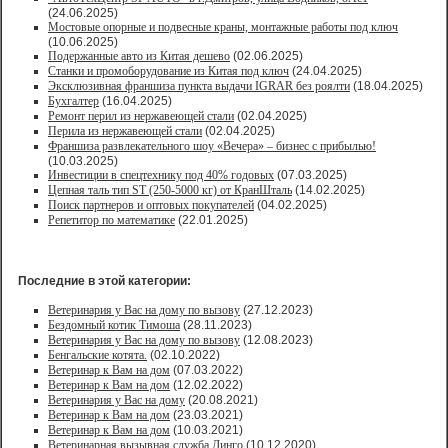
(24.06.2025)
Мостовые опорные и подвесные краны, монтажные работы под ключ
(10.06.2025)
Подержанные авто из Китая дешево
(02.06.2025)
Станки и промоборудование из Китая под ключ
(24.04.2025)
Эксклюзивная франшиза пункта выдачи IGRAR без роялти
(18.04.2025)
Бухгалтер
(16.04.2025)
Ремонт перил из нержавеющей стали
(02.04.2025)
Перила из нержавеющей стали
(02.04.2025)
Франшиза развлекательного шоу «Вечера» – бизнес с прибылью!
(10.03.2025)
Инвестиции в спецтехнику под 40% годовых
(07.03.2025)
Цепная таль тип ST (250-5000 кг) от КранШталь
(14.02.2025)
Поиск партнеров и оптовых покупателей
(04.02.2025)
Репетитор по математике
(22.01.2025)
Последние в этой категории:
Ветеринария у Вас на дому по вызову
(27.12.2023)
Бездомный котик Тимоша
(28.11.2023)
Ветеринария у Вас на дому по вызову
(12.08.2023)
Бенгальские котята.
(02.10.2022)
Ветеринар к Вам на дом
(07.03.2022)
Ветеринар к Вам на дом
(12.02.2022)
Ветеринария у Вас на дому
(20.08.2021)
Ветеринар к Вам на дом
(23.03.2021)
Ветеринар к Вам на дом
(10.03.2021)
Ветеринарная вызывная служба Динго
(10.12.2020)