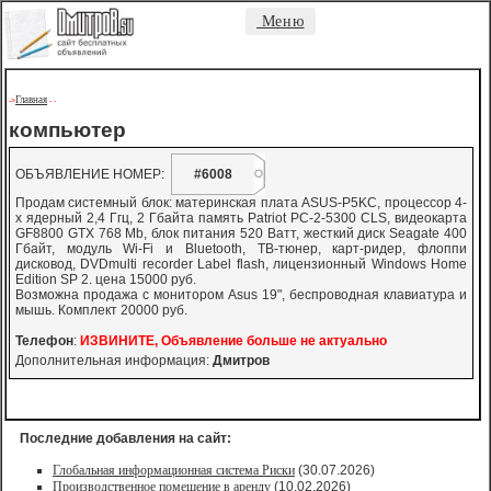
Меню
Главная
->
-
-
компьютер
ОБЪЯВЛЕНИЕ НОМЕР:
#6008
Продам системный блок: материнская плата ASUS-P5KC, процессор 4-
х ядерный 2,4 Ггц, 2 Гбайта память Patriot PC-2-5300 CLS, видеокарта
GF8800 GTX 768 Mb, блок питания 520 Ватт, жесткий диск Seagate 400
Гбайт, модуль Wi-Fi и Bluetooth, ТВ-тюнер, карт-ридер, флоппи
дисковод, DVDmulti recorder Label flash, лицензионный Windows Home
Edition SP 2. цена 15000 руб.
Возможна продажа с монитором Asus 19", беспроводная клавиатура и
мышь. Комплект 20000 руб.
Телефон
:
ИЗВИНИТЕ, Объявление больше не актуально
Дополнительная информация:
Дмитров
Последние добавления на сайт:
Глобальная информационная система Риски
(30.07.2026)
Производственное помещение в аренду
(10.02.2026)