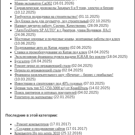
Мини-экскаватор Cat302
(16.01.2026)
Гидравлические дровоколы Захарыч 6 и 9 тонн, электро и бензин
(10.12.2025)
Требуются подрядчики на строительство!
(01.11.2025)
Лед,блоки льда для скульптур, лед строительный
(22.10.2025)
Напишу научную работу. Срочно. Качественно.
(28.09.2025)
"АвтоТехЦентр SP AUTO" в г.Дмитров, улица Водников, 8Ас1
(24.06.2025)
Мостовые опорные и подвесные краны, монтажные работы под ключ
(10.06.2025)
Подержанные авто из Китая дешево
(02.06.2025)
Станки и промоборудование из Китая под ключ
(24.04.2025)
Эксклюзивная франшиза пункта выдачи IGRAR без роялти
(18.04.2025)
Бухгалтер
(16.04.2025)
Ремонт перил из нержавеющей стали
(02.04.2025)
Перила из нержавеющей стали
(02.04.2025)
Франшиза развлекательного шоу «Вечера» – бизнес с прибылью!
(10.03.2025)
Инвестиции в спецтехнику под 40% годовых
(07.03.2025)
Цепная таль тип ST (250-5000 кг) от КранШталь
(14.02.2025)
Поиск партнеров и оптовых покупателей
(04.02.2025)
Репетитор по математике
(22.01.2025)
Последние в этой категории:
- Ремонт компьютеров
(17.01.2017)
- Создание и продвижение сайтов
(17.01.2017)
Компьютер Нр pro sereis 3010
(25.12.2016)