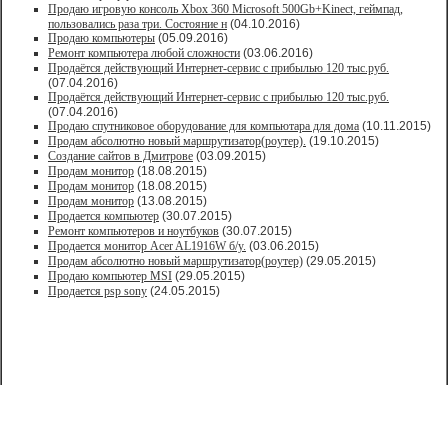
Продаю игровую консоль Xbox 360 Microsoft 500Gb+Kinect, геймпад,
пользовались раза три. Состояние н
(04.10.2016)
Продаю компьютеры
(05.09.2016)
Ремонт компьютера любой сложности
(03.06.2016)
Продаётся действующий Интернет-сервис с прибылью 120 тыс.руб.
(07.04.2016)
Продаётся действующий Интернет-сервис с прибылью 120 тыс.руб.
(07.04.2016)
Продаю спутниковое оборудование для компьютара для дома
(10.11.2015)
Продам абсолютно новый маршрутизатор(роутер).
(19.10.2015)
Создание сайтов в Дмитрове
(03.09.2015)
Продам монитор
(18.08.2015)
Продам монитор
(18.08.2015)
Продам монитор
(13.08.2015)
Продается компьютер
(30.07.2015)
Ремонт компьютеров и ноутбуков
(30.07.2015)
Продается монитор Acer AL1916W б/у.
(03.06.2015)
Продам абсолютно новый маршрутизатор(роутер)
(29.05.2015)
Продаю компьютер MSI
(29.05.2015)
Продается psp sony
(24.05.2015)