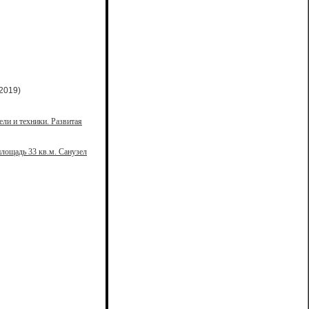
2019)
ели и техники. Развитая
лощадь 33 кв.м. Санузел