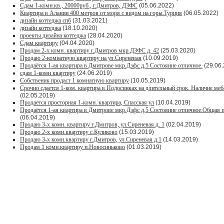
Сдам 1-комн.кв., 20000руб., г.Дмитров, ДЗФС
(05.06.2022)
Квартира в Алании 400 метров от моря с видом на горы.Турция
(06.05.2022)
дизайн коттеджа спб
(31.03.2021)
дизайн коттеджа
(18.10.2020)
проекты дизайна коттеджа
(28.04.2020)
Сдам квартиру
(04.04.2020)
Продам 2-х комн. квартиру г.Дмитров мкр.ДЗФС д. 42
(25.03.2020)
Продаю 2-комнатную квартиру на ул.Сиреневая
(10.09.2019)
Продаётся 1-ая квартира в Дмитрове мкр.Дзфс д.5 Состояние отличное.
(29.06.
сдам 1-комн квартиру
(24.06.2019)
Собственик продаст 1 комнатную квартиру
(10.05.2019)
Срочно сдается 1-ком. квартира в Подосинках на длительный срок. Наличие меб
(02.05.2019)
Продается просторная 1-комн. квартира, Спасская ул
(10.04.2019)
Продаётся 1-ая квартира в Дмитрове мкр.Дзфс д.5 Состояние отличное.Общая п
(06.04.2019)
Продаю 3-х комн. квартиру г.Дмитров, ул.Сиреневая д. 1
(02.04.2019)
Продаю 2-х комн.квартиру с.Куликово
(15.03.2019)
Продаю 3-х комн.квартиру г.Дмитров, ул.Сиреневая д.1
(14.03.2019)
Продам 1 комн.квартиру п.Новосиньково
(01.03.2019)