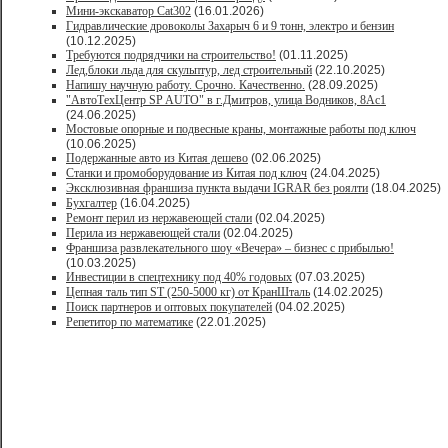
Мини-экскаватор Cat302
(16.01.2026)
Гидравлические дровоколы Захарыч 6 и 9 тонн, электро и бензин
(10.12.2025)
Требуются подрядчики на строительство!
(01.11.2025)
Лед,блоки льда для скульптур, лед строительный
(22.10.2025)
Напишу научную работу. Срочно. Качественно.
(28.09.2025)
"АвтоТехЦентр SP AUTO" в г.Дмитров, улица Водников, 8Ас1
(24.06.2025)
Мостовые опорные и подвесные краны, монтажные работы под ключ
(10.06.2025)
Подержанные авто из Китая дешево
(02.06.2025)
Станки и промоборудование из Китая под ключ
(24.04.2025)
Эксклюзивная франшиза пункта выдачи IGRAR без роялти
(18.04.2025)
Бухгалтер
(16.04.2025)
Ремонт перил из нержавеющей стали
(02.04.2025)
Перила из нержавеющей стали
(02.04.2025)
Франшиза развлекательного шоу «Вечера» – бизнес с прибылью!
(10.03.2025)
Инвестиции в спецтехнику под 40% годовых
(07.03.2025)
Цепная таль тип ST (250-5000 кг) от КранШталь
(14.02.2025)
Поиск партнеров и оптовых покупателей
(04.02.2025)
Репетитор по математике
(22.01.2025)