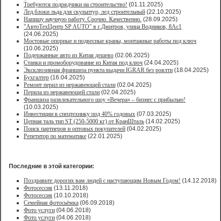
Требуются подрядчики на строительство!
(01.11.2025)
Лед,блоки льда для скульптур, лед строительный
(22.10.2025)
Напишу научную работу. Срочно. Качественно.
(28.09.2025)
"АвтоТехЦентр SP AUTO" в г.Дмитров, улица Водников, 8Ас1
(24.06.2025)
Мостовые опорные и подвесные краны, монтажные работы под ключ
(10.06.2025)
Подержанные авто из Китая дешево
(02.06.2025)
Станки и промоборудование из Китая под ключ
(24.04.2025)
Эксклюзивная франшиза пункта выдачи IGRAR без роялти
(18.04.2025)
Бухгалтер
(16.04.2025)
Ремонт перил из нержавеющей стали
(02.04.2025)
Перила из нержавеющей стали
(02.04.2025)
Франшиза развлекательного шоу «Вечера» – бизнес с прибылью!
(10.03.2025)
Инвестиции в спецтехнику под 40% годовых
(07.03.2025)
Цепная таль тип ST (250-5000 кг) от КранШталь
(14.02.2025)
Поиск партнеров и оптовых покупателей
(04.02.2025)
Репетитор по математике
(22.01.2025)
Последние в этой категории:
Поздравьте дорогих вам людей с наступающим Новым Годом!
(14.12.2018)
Фотосессия
(13.11.2018)
Фотосессия
(10.10.2018)
Семейная фотосьёмка
(06.09.2018)
Фото услуги
(04.06.2018)
Фото услуги
(04.06.2018)