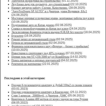
Требуются подрядчики на строительство!
(01.11.2025)
Лед,блоки льда для скульптур, лед строительный
(22.10.2025)
Напишу научную работу. Срочно. Качественно.
(28.09.2025)
"АвтоТехЦентр SP AUTO" в г.Дмитров, улица Водников, 8Ас1
(24.06.2025)
Мостовые опорные и подвесные краны, монтажные работы под ключ
(10.06.2025)
Подержанные авто из Китая дешево
(02.06.2025)
Станки и промоборудование из Китая под ключ
(24.04.2025)
Эксклюзивная франшиза пункта выдачи IGRAR без роялти
(18.04.2025)
Бухгалтер
(16.04.2025)
Ремонт перил из нержавеющей стали
(02.04.2025)
Перила из нержавеющей стали
(02.04.2025)
Франшиза развлекательного шоу «Вечера» – бизнес с прибылью!
(10.03.2025)
Инвестиции в спецтехнику под 40% годовых
(07.03.2025)
Цепная таль тип ST (250-5000 кг) от КранШталь
(14.02.2025)
Поиск партнеров и оптовых покупателей
(04.02.2025)
Репетитор по математике
(22.01.2025)
Последние в этой категории:
Продаю 6-ти комнатную квартиру в Дубай 330м2 со своим пляжем
(03.01.2023)
Продам однокомнатную квартиру в Краснодаре.
(25.11.2022)
Сдам 1-комн.кв., 20000руб., г.Дмитров, ДЗФС
(05.06.2022)
Квартира в Алании 400 метров от моря с видом на горы.Турция
(06.05.2022)