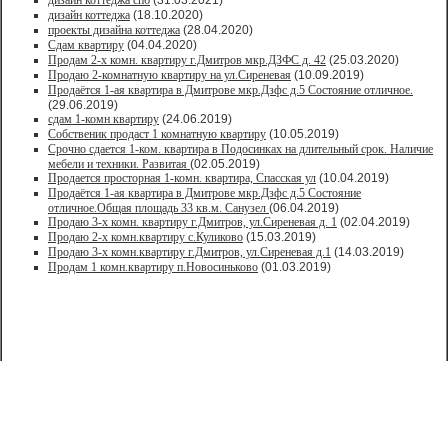
дизайн коттеджа спб
(31.03.2021)
дизайн коттеджа
(18.10.2020)
проекты дизайна коттеджа
(28.04.2020)
Сдам квартиру
(04.04.2020)
Продам 2-х комн. квартиру г.Дмитров мкр.ДЗФС д. 42
(25.03.2020)
Продаю 2-комнатную квартиру на ул.Сиреневая
(10.09.2019)
Продаётся 1-ая квартира в Дмитрове мкр.Дзфс д.5 Состояние отличное.
(29.06.2019)
сдам 1-комн квартиру
(24.06.2019)
Собственик продаст 1 комнатную квартиру
(10.05.2019)
Срочно сдается 1-ком. квартира в Подосинках на длительный срок. Наличие
мебели и техники. Развитая
(02.05.2019)
Продается просторная 1-комн. квартира, Спасская ул
(10.04.2019)
Продаётся 1-ая квартира в Дмитрове мкр.Дзфс д.5 Состояние
отличное.Общая площадь 33 кв.м. Санузел
(06.04.2019)
Продаю 3-х комн. квартиру г.Дмитров, ул.Сиреневая д. 1
(02.04.2019)
Продаю 2-х комн.квартиру с.Куликово
(15.03.2019)
Продаю 3-х комн.квартиру г.Дмитров, ул.Сиреневая д.1
(14.03.2019)
Продам 1 комн.квартиру п.Новосиньково
(01.03.2019)